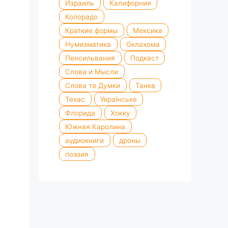
Израиль
Калифорния
Колорадо
Краткие формы
Мексика
Нумизматика
Оклахома
Пенсильвания
Подкаст
Слова и Мысли
Слова та Думки
Танка
Техас
Українське
Флорида
Хокку
Южная Каролина
аудиокниги
дроны
поэзия