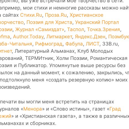
ероятно, вы уже встречали моё творчество в сети.
апример, мои стихи и немногие рассказы можно най
а сайтах
Стихи.Ru
,
Проза.Ru
,
Христианское
ворчество
,
Поэзия для Христа
,
Укранский Портал
оэзии
,
Журнал «Самиздат»
,
Таспол
,
Точка.Зрения
,
yfma
,
Author.Today
,
Литмаркет
,
Яндекс.Дзен
,
Поэмбук
зба-Читальня
,
Рифмоград
,
Фабула
,
ЛИСТ
, 33B.ru,
итнет
, Литературный Альманах, Клуб Молодых
арований, ТЕРМИтник, Холм Поэзии, Романтическая
оэзия и Публикатор. Упомянутые выше ресурсы без
сылок на данный момент, к сожалению, закрылись, ч
 подтолкнуло меня «создать резервную копию» моих
роизведений.
 печати вы могли меня встретить на страницах
урналов «
Менора
» и «Слово истины», газет «
Град
ожий
» и «Христианская газета», а также в различны
льманахах и сборниках.