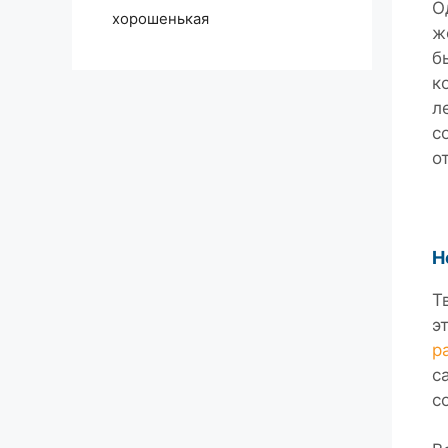
О
хорошенькая
ж
б
к
л
с
о
Н
Т
э
р
с
с