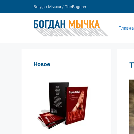
Перейти
Богдан Мычка / TheBogdan
к
содержимому
Главна
Т
Новое