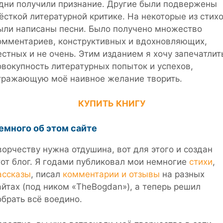
дни получили признание. Другие были подвержены
ёсткой литературной критике. На некоторые из стих
ыли написаны песни. Было получено множество
омментариев, конструктивных и вдохновляющих,
естных и не очень. Этим изданием я хочу запечатлит
овокупность литературных попыток и успехов,
тражающую моё наивное желание творить.
КУПИТЬ КНИГУ
емного об этом сайте
ворчеству нужна отдушина, вот для этого и создан
тот блог. Я годами публиковал мои немногие
стихи
,
ассказы
, писал
комментарии и отзывы
на разных
айтах (под ником «TheBogdan»), а теперь решил
обрать всё воедино.