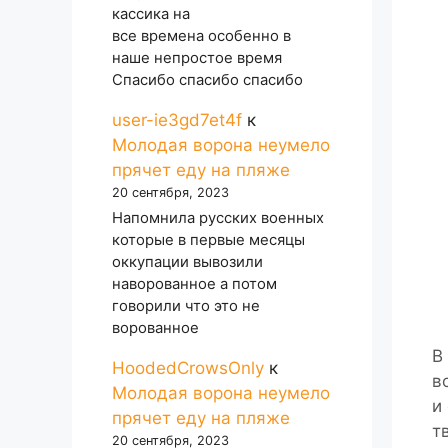
кассика на
все времена особенно в
наше непростое время
Спасибо спасибо спасибо
user-ie3gd7et4f
к
Молодая ворона неумело
прячет еду на пляже
20 сентября, 2023
Напомнила русских военных
которые в первые месяцы
оккупации вывозили
наворованное а потом
говорили что это не
ворованное
В
HoodedCrowsOnly
к
в
Молодая ворона неумело
и
прячет еду на пляже
т
20 сентября, 2023