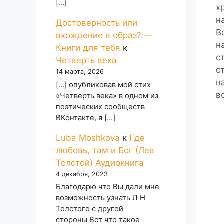
[…]
х
н
Достоверность или
В
вхождение в образ? —
н
Книги для тебя
к
с
Четверть века
с
14 марта, 2026
н
[…] опубликовав мой стих
в
«Четверть века» в одном из
поэтических сообществ
ВКонтакте, я […]
Luba Moshkova
к
Где
любовь, там и Бог (Лев
Толстой) Аудиокнига
4 декабря, 2023
Благодарю что Вы дали мне
возможность узнать Л Н
Толстого с другой
стороны Вот что такое