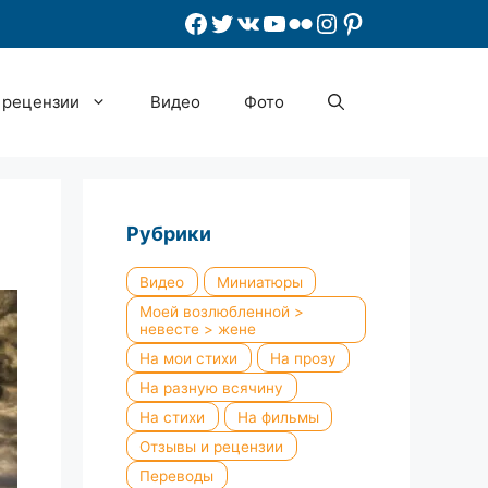
Facebook
Twitter
ВКонтакте
YouTube
Flickr
Instagram
Pinterest
 рецензии
Видео
Фото
Рубрики
Видео
Миниатюры
Моей возлюбленной >
невесте > жене
На мои стихи
На прозу
На разную всячину
На стихи
На фильмы
Отзывы и рецензии
Переводы