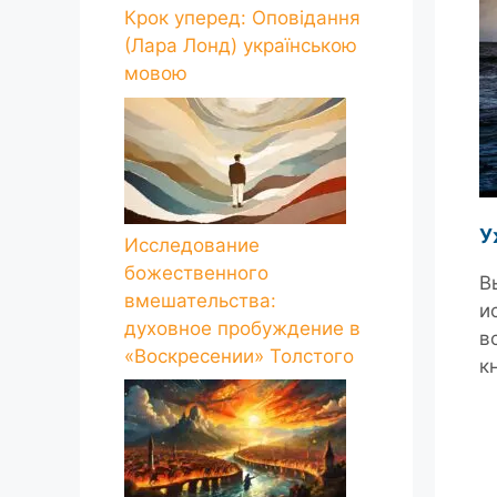
Крок уперед: Оповідання
(Лара Лонд) українською
мовою
У
Исследование
божественного
В
вмешательства:
и
духовное пробуждение в
в
«Воскресении» Толстого
к