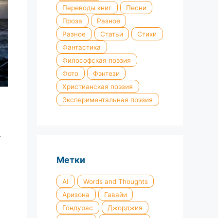
Переводы книг
Песни
Проза
Разное
Разное
Статьи
Стихи
Фантастика
Философская поэзия
Фото
Фэнтези
Христианская поэзия
Экспериментальная поэзия
—
Метки
AI
Words and Thoughts
Аризона
Гавайи
Гондурас
Джорджия