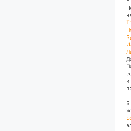
В
Н
н
Т
П
R
И
Л
Д
П
с
и
п
В
ж
Б
а