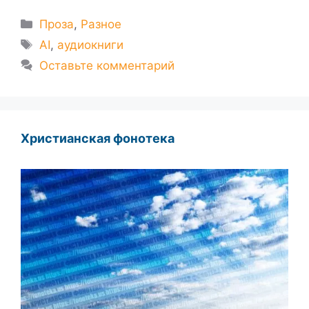
Рубрики
Проза
,
Разное
Метки
AI
,
аудиокниги
Оставьте комментарий
Христианская фонотека