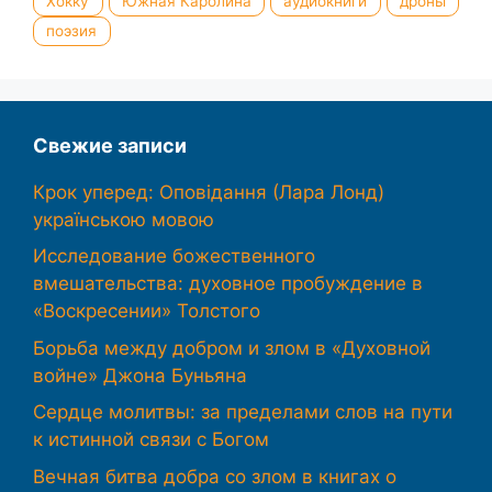
Хокку
Южная Каролина
аудиокниги
дроны
поэзия
Свежие записи
Крок уперед: Оповідання (Лара Лонд)
українською мовою
Исследование божественного
вмешательства: духовное пробуждение в
«Воскресении» Толстого
Борьба между добром и злом в «Духовной
войне» Джона Буньяна
Сердце молитвы: за пределами слов на пути
к истинной связи с Богом
Вечная битва добра со злом в книгах о