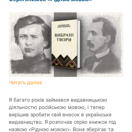
Я багато років займався видавницькою
діяльностю російською мовою, і тепер
вирішив зробити свій внесок в українське
видавництво. Я розпочав серію книжок під
назвою «Рідною мовою». Вона зберігає та