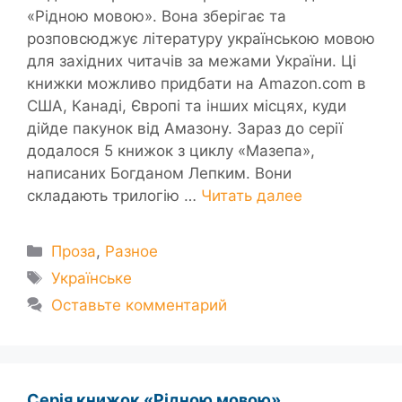
«Рідною мовою». Вона зберігає та
розповсюджує літературу українською мовою
для західних читачів за межами України. Ці
книжки можливо придбати на Amazon.com в
США, Канаді, Європі та інших місцях, куди
дійде пакунок від Амазону. Зараз до серії
додалося 5 книжок з циклу «Мазепа»,
написаних Богданом Лепким. Вони
складають трилогію …
Читать далее
Рубрики
Проза
,
Разное
Метки
Українське
Оставьте комментарий
Серія книжок «Рідною мовою»