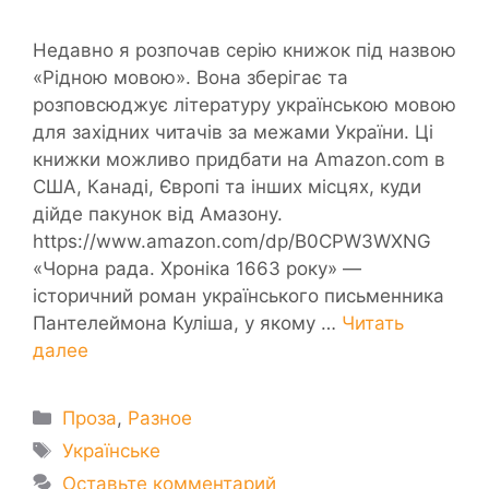
Недавно я розпочав серію книжок під назвою
«Рідною мовою». Вона зберігає та
розповсюджує літературу українською мовою
для західних читачів за межами України. Ці
книжки можливо придбати на Amazon.com в
США, Канаді, Європі та інших місцях, куди
дійде пакунок від Амазону.
https://www.amazon.com/dp/B0CPW3WXNG
«Чорна рада. Хроніка 1663 року» —
історичний роман українського письменника
Пантелеймона Куліша, у якому …
Читать
далее
Рубрики
Проза
,
Разное
Метки
Українське
Оставьте комментарий