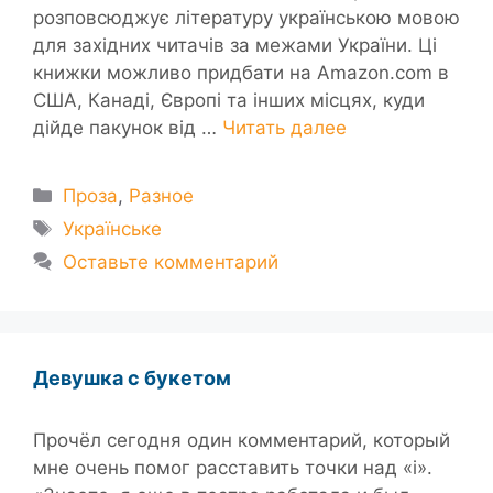
розповсюджує літературу українською мовою
для західних читачів за межами України. Ці
книжки можливо придбати на Amazon.com в
США, Канаді, Європі та інших місцях, куди
дійде пакунок від …
Читать далее
Рубрики
Проза
,
Разное
Метки
Українське
Оставьте комментарий
Девушка с букетом
Прочёл сегодня один комментарий, который
мне очень помог расставить точки над «і».