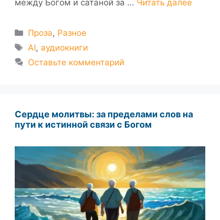
между Богом и сатаной за …
Читать далее
Рубрики
Проза
,
Разное
Метки
AI
,
аудиокниги
Оставьте комментарий
Сердце молитвы: за пределами слов на
пути к истинной связи с Богом