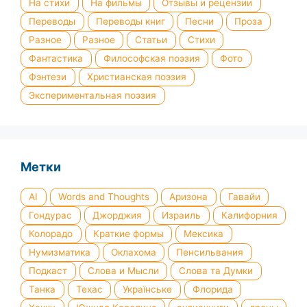
На стихи
На фильмы
Отзывы и рецензии
Переводы
Переводы книг
Песни
Проза
Разное
Разное
Статьи
Стихи
Фантастика
Философская поэзия
Фото
Фэнтези
Христианская поэзия
Экспериментальная поэзия
Метки
AI
Words and Thoughts
Аризона
Гавайи
Гондурас
Джорджия
Израиль
Калифорния
Колорадо
Краткие формы
Мексика
Нумизматика
Оклахома
Пенсильвания
Подкаст
Слова и Мысли
Слова та Думки
Танка
Техас
Українське
Флорида