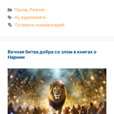
Рубрики
Проза
,
Разное
Метки
AI
,
аудиокниги
Оставьте комментарий
Вечная битва добра со злом в книгах о
Нарнии