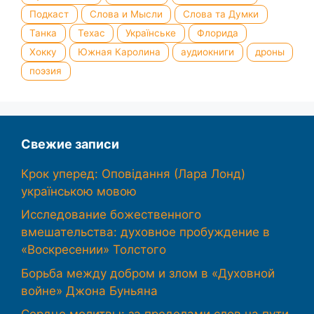
Подкаст
Слова и Мысли
Слова та Думки
Танка
Техас
Українське
Флорида
Хокку
Южная Каролина
аудиокниги
дроны
поэзия
Свежие записи
Крок уперед: Оповідання (Лара Лонд)
українською мовою
Исследование божественного
вмешательства: духовное пробуждение в
«Воскресении» Толстого
Борьба между добром и злом в «Духовной
войне» Джона Буньяна