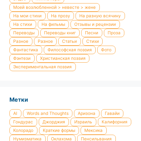
Моей возлюбленной > невесте > жене
На мои стихи
На прозу
На разную всячину
На стихи
На фильмы
Отзывы и рецензии
Переводы
Переводы книг
Песни
Проза
Разное
Разное
Статьи
Стихи
Фантастика
Философская поэзия
Фото
Фэнтези
Христианская поэзия
Экспериментальная поэзия
Метки
AI
Words and Thoughts
Аризона
Гавайи
Гондурас
Джорджия
Израиль
Калифорния
Колорадо
Краткие формы
Мексика
Нумизматика
Оклахома
Пенсильвания