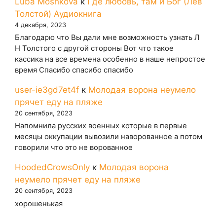
Luba Moshkova
к
Где любовь, там и Бог (Лев
Толстой) Аудиокнига
4 декабря, 2023
Благодарю что Вы дали мне возможность узнать Л
Н Толстого с другой стороны Вот что такое
кассика на все времена особенно в наше непростое
время Спасибо спасибо спасибо
user-ie3gd7et4f
к
Молодая ворона неумело
прячет еду на пляже
20 сентября, 2023
Напомнила русских военных которые в первые
месяцы оккупации вывозили наворованное а потом
говорили что это не ворованное
HoodedCrowsOnly
к
Молодая ворона
неумело прячет еду на пляже
20 сентября, 2023
хорошенькая