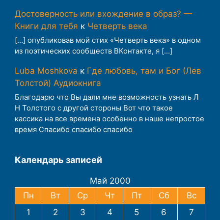
Достоверность или вхождение в образ? —
Книги для тебя
к
Четверть века
[…] опубликовав мой стих «Четверть века» в одном
из поэтических сообществ ВКонтакте, я […]
Luba Moshkova
к
Где любовь, там и Бог (Лев
Толстой) Аудиокнига
Благодарю что Вы дали мне возможность узнать Л
Н Толстого с другой стороны Вот что такое
кассика на все времена особенно в наше непростое
время Спасибо спасибо спасибо
Календарь записей
Май 2000
Пн
Вт
Ср
Чт
Пт
Сб
Вс
1
2
3
4
5
6
7