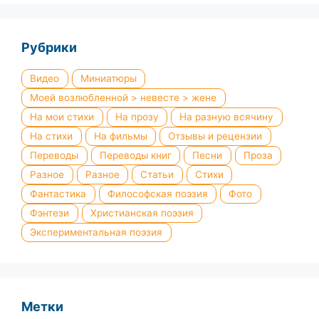
Рубрики
Видео
Миниатюры
Моей возлюбленной > невесте > жене
На мои стихи
На прозу
На разную всячину
На стихи
На фильмы
Отзывы и рецензии
Переводы
Переводы книг
Песни
Проза
Разное
Разное
Статьи
Стихи
Фантастика
Философская поэзия
Фото
Фэнтези
Христианская поэзия
Экспериментальная поэзия
Метки