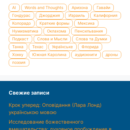
AI
Words and Thoughts
Аризона
Гавайи
Гондурас
Джорджия
Израиль
Калифорния
Колорадо
Краткие формы
Мексика
Нумизматика
Оклахома
Пенсильвания
Подкаст
Слова и Мысли
Слова та Думки
Танка
Техас
Українське
Флорида
Хокку
Южная Каролина
аудиокниги
дроны
поэзия
Свежие записи
Крок уперед: Оповідання (Лара Лонд)
українською мовою
Исследование божественного
вмешательства: духовное пробуждение в