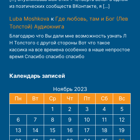
из поэтических сообществ ВКонтакте, я […]
Luba Moshkova
к
Где любовь, там и Бог (Лев
Толстой) Аудиокнига
Благодарю что Вы дали мне возможность узнать Л
Н Толстого с другой стороны Вот что такое
кассика на все времена особенно в наше непростое
время Спасибо спасибо спасибо
Календарь записей
Ноябрь 2023
Пн
Вт
Ср
Чт
Пт
Сб
Вс
1
2
3
4
5
6
7
8
9
10
11
12
13
14
15
16
17
18
19