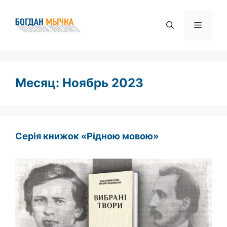
Перейти
к
Меню
содержимому
Месяц:
Ноябрь 2023
Серія книжок «Рідною мовою»