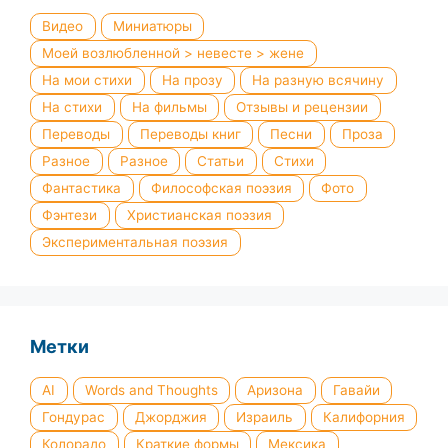
Видео
Миниатюры
Моей возлюбленной > невесте > жене
На мои стихи
На прозу
На разную всячину
На стихи
На фильмы
Отзывы и рецензии
Переводы
Переводы книг
Песни
Проза
Разное
Разное
Статьи
Стихи
Фантастика
Философская поэзия
Фото
Фэнтези
Христианская поэзия
Экспериментальная поэзия
Метки
AI
Words and Thoughts
Аризона
Гавайи
Гондурас
Джорджия
Израиль
Калифорния
Колорадо
Краткие формы
Мексика