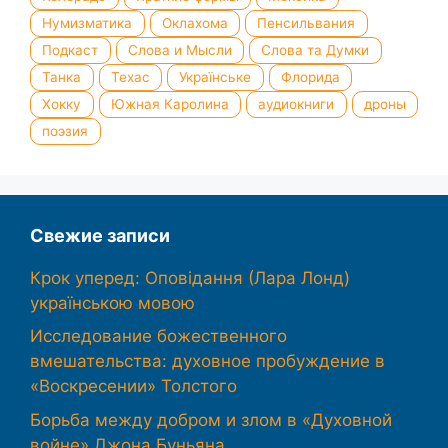
Нумизматика
Оклахома
Пенсильвания
Подкаст
Слова и Мысли
Слова та Думки
Танка
Техас
Українське
Флорида
Хокку
Южная Каролина
аудиокниги
дроны
поэзия
Свежие записи
Крок уперед: Оповідання (Лара Лонд)
українською мовою
Исследование божественного
вмешательства: духовное пробуждение в
«Воскресении» Толстого
Борьба между добром и злом в «Духовной
войне» Джона Буньяна