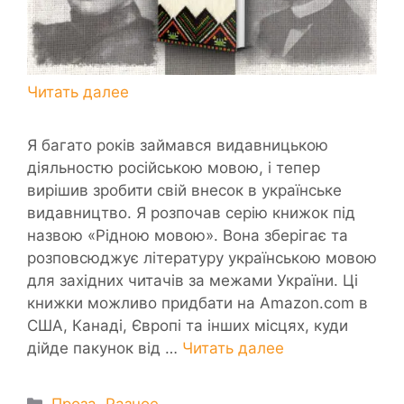
Я багато років займався видавницькою
діяльностю російською мовою, і тепер
вирішив зробити свій внесок в українське
видавництво. Я розпочав серію книжок під
назвою «Рідною мовою». Вона зберігає та
розповсюджує літературу українською мовою
для західних читачів за межами України. Ці
книжки можливо придбати на Amazon.com в
США, Канаді, Європі та інших місцях, куди
дійде пакунок від …
Читать далее
Рубрики