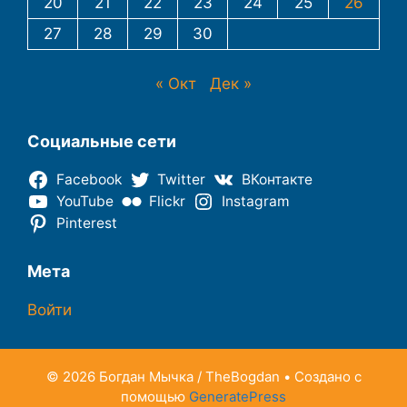
20
21
22
23
24
25
26
27
28
29
30
« Окт
Дек »
Социальные сети
Facebook
Twitter
ВКонтакте
YouTube
Flickr
Instagram
Pinterest
Мета
Войти
© 2026 Богдан Мычка / TheBogdan
• Создано с
помощью
GeneratePress