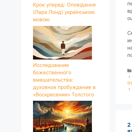
п
Крок уперед: Оповідання
в
(Лара Лонд) українською
о
мовою
С
и
н
п
Исследование
божественного
вмешательства:
(
духовное пробуждение в
«Воскресении» Толстого
2
я