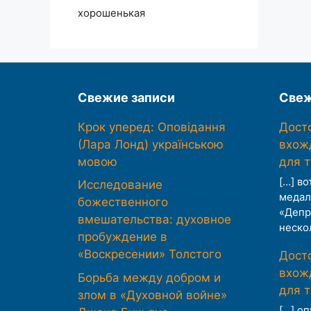
хорошенькая
Свежие записи
Свеж
Крок уперед: Оповідання
Дост
(Лара Лонд) українською
вхож
мовою
для 
[…] во
Исследование
медал
божественного
«Депр
вмешательства: духовное
неско
пробуждение в
«Воскресении» Толстого
Дост
вхож
Борьба между добром и
для 
злом в «Духовной войне»
[…] о