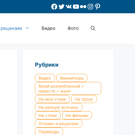
Facebook
Twitter
ВКонтакте
YouTube
Flickr
Instagram
Pinterest
 рецензии
Видео
Фото
Рубрики
Видео
Миниатюры
Моей возлюбленной >
невесте > жене
На мои стихи
На прозу
На разную всячину
На стихи
На фильмы
Отзывы и рецензии
Переводы