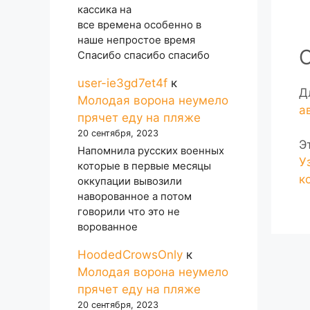
кассика на
все времена особенно в
наше непростое время
Спасибо спасибо спасибо
user-ie3gd7et4f
к
Д
Молодая ворона неумело
а
прячет еду на пляже
20 сентября, 2023
Э
Напомнила русских военных
У
которые в первые месяцы
к
оккупации вывозили
наворованное а потом
говорили что это не
ворованное
HoodedCrowsOnly
к
Молодая ворона неумело
прячет еду на пляже
20 сентября, 2023