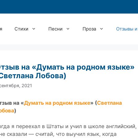
я
Стихи
Песни
Проза
Отзывы и
тзыв на «Думать на родном языке»
Светлана Лобова)
сентября, 2021
тзыв на «
Думать на родном языке
» (
Светлана
обова
)
огда я переехал в Штаты и учил в школе английский,
не сказали — считай, что выучил язык, когда