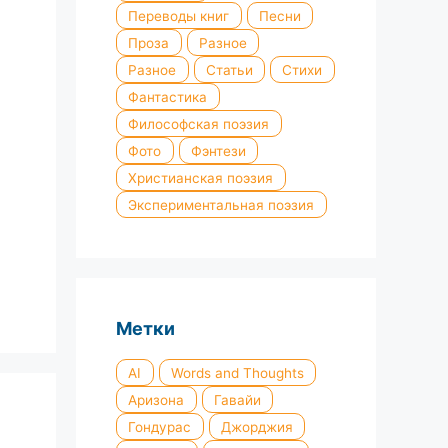
Переводы книг
Песни
Проза
Разное
Разное
Статьи
Стихи
Фантастика
Философская поэзия
Фото
Фэнтези
Христианская поэзия
Экспериментальная поэзия
Метки
AI
Words and Thoughts
Аризона
Гавайи
Гондурас
Джорджия