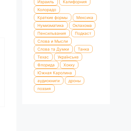
Израиль
Калифорния
Колорадо
Краткие формы
Мексика
Нумизматика
Оклахома
Пенсильвания
Подкаст
Слова и Мысли
Слова та Думки
Танка
Техас
Українське
Флорида
Хокку
Южная Каролина
аудиокниги
дроны
поэзия