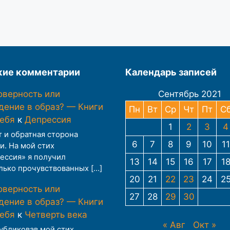
ие комментарии
Календарь записей
оверность или
Сентябрь 2021
дение в образ? — Книги
Пн
Вт
Ср
Чт
Пт
С
тебя
к
Депрессия
1
2
3
4
т и обратная сторона
6
7
8
9
10
11
и. На мой стих
ессия» я получил
13
14
15
16
17
1
лько прочувствованных […]
20
21
22
23
24
2
оверность или
27
28
29
30
дение в образ? — Книги
тебя
к
Четверть века
« Авг
Окт »
публиковав мой стих