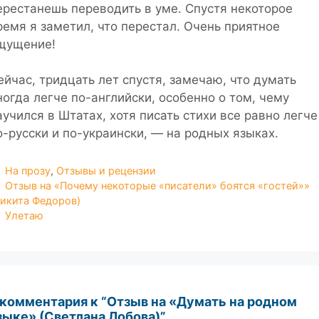
ерестанешь переводить в уме. Спустя некоторое
ремя я заметил, что перестал. Очень приятное
щущение!
ейчас, тридцать лет спустя, замечаю, что думать
ногда легче по-английски, особенно о том, чему
аучился в Штатах, хотя писать стихи все равно легче
о-русски и по-украински, — на родных языках.
Рубрики
На прозу
,
Отзывы и рецензии
Отзыв на «Почему некоторые «писатели» боятся «гостей»»
Никита Федоров)
Улетаю
 комментария к “Отзыв на «Думать на родном
зыке» (Светлана Лобова)”