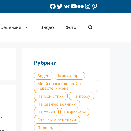
Facebook
Twitter
ВКонтакте
YouTube
Flickr
Instagram
Pinterest
 рецензии
Видео
Фото
Рубрики
Видео
Миниатюры
Моей возлюбленной >
невесте > жене
На мои стихи
На прозу
На разную всячину
На стихи
На фильмы
ь
Отзывы и рецензии
Переводы