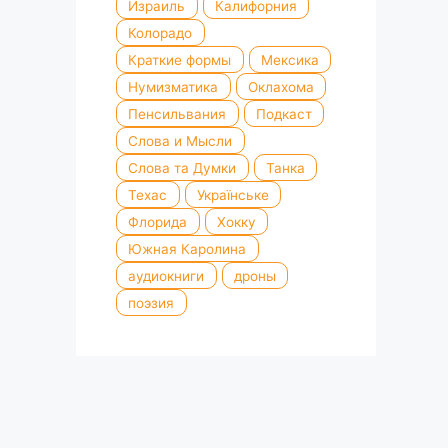
Израиль
Калифорния
Колорадо
Краткие формы
Мексика
Нумизматика
Оклахома
Пенсильвания
Подкаст
Слова и Мысли
Слова та Думки
Танка
Техас
Українське
Флорида
Хокку
Южная Каролина
аудиокниги
дроны
поэзия