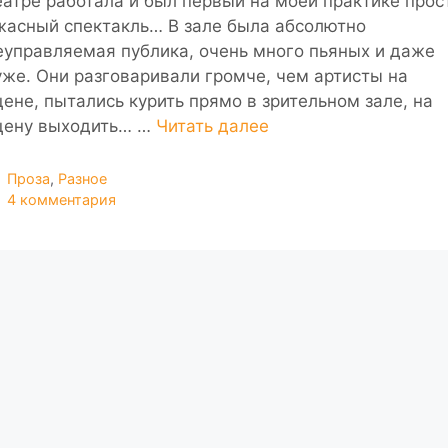
еатре работала и был первый на моей практике прос
жасный спектакль… В зале была абсолютно
еуправляемая публика, очень много пьяных и даже
уже. Они разговаривали громче, чем артисты на
цене, пытались курить прямо в зрительном зале, на
цену выходить… …
Читать далее
Рубрики
Проза
,
Разное
4 комментария