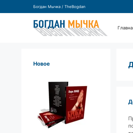
Перейти
Богдан Мычка / TheBogdan
к
содержимому
Главна
Д
Новое
Д
П
п