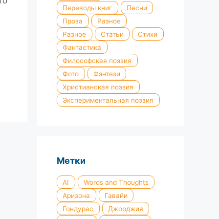
то
Переводы книг
Песни
Проза
Разное
Разное
Статьи
Стихи
Фантастика
Философская поэзия
Фото
Фэнтези
Христианская поэзия
Экспериментальная поэзия
Метки
AI
Words and Thoughts
Аризона
Гавайи
Гондурас
Джорджия