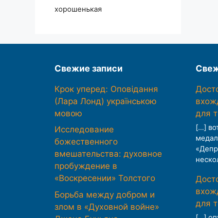
хорошенькая
Свежие записи
Свеж
Крок уперед: Оповідання
Дост
(Лара Лонд) українською
вхож
мовою
для 
[…] во
Исследование
медал
божественного
«Депр
вмешательства: духовное
неско
пробуждение в
«Воскресении» Толстого
Дост
вхож
Борьба между добром и
для 
злом в «Духовной войне»
[…] о