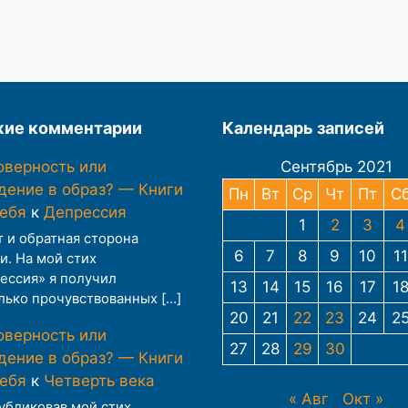
ие комментарии
Календарь записей
оверность или
Сентябрь 2021
дение в образ? — Книги
Пн
Вт
Ср
Чт
Пт
С
тебя
к
Депрессия
1
2
3
4
т и обратная сторона
6
7
8
9
10
11
и. На мой стих
ессия» я получил
13
14
15
16
17
1
лько прочувствованных […]
20
21
22
23
24
2
оверность или
27
28
29
30
дение в образ? — Книги
тебя
к
Четверть века
« Авг
Окт »
публиковав мой стих