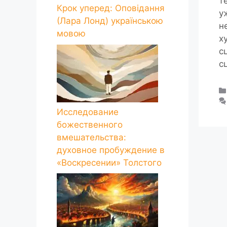
т
Крок уперед: Оповідання
у
(Лара Лонд) українською
н
мовою
х
с
с
Исследование
божественного
вмешательства:
духовное пробуждение в
«Воскресении» Толстого