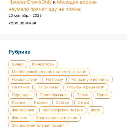
HoodedCrowsOnly
к
Молодая ворона
неумело прячет еду на пляже
20 сентября, 2023
хорошенькая
Рубрики
Видео
Миниатюры
Моей возлюбленной > невесте > жене
На мои стихи
На прозу
На разную всячину
На стихи
На фильмы
Отзывы и рецензии
Переводы
Переводы книг
Песни
Проза
Разное
Разное
Статьи
Стихи
Фантастика
Философская поэзия
Фото
Фэнтези
Христианская поэзия
Экспериментальная поэзия