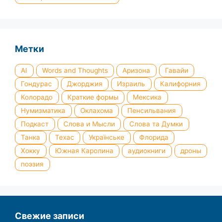
Метки
AI
Words and Thoughts
Аризона
Гавайи
Гондурас
Джорджия
Израиль
Калифорния
Колорадо
Краткие формы
Мексика
Нумизматика
Оклахома
Пенсильвания
Подкаст
Слова и Мысли
Слова та Думки
Танка
Техас
Українське
Флорида
Хокку
Южная Каролина
аудиокниги
дроны
поэзия
Свежие записи