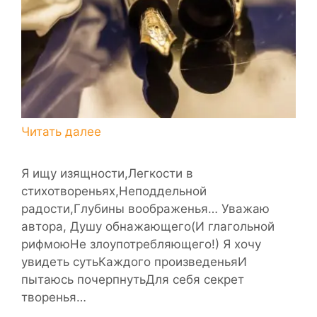
Я ищу изящности,Легкости в
стихотвореньях,Неподдельной
радости,Глубины воображенья… Уважаю
автора, Душу обнажающего(И глагольной
рифмоюНе злоупотребляющего!) Я хочу
увидеть сутьКаждого произведеньяИ
пытаюсь почерпнутьДля себя секрет
творенья…