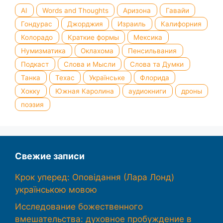
AI
Words and Thoughts
Аризона
Гавайи
Гондурас
Джорджия
Израиль
Калифорния
Колорадо
Краткие формы
Мексика
Нумизматика
Оклахома
Пенсильвания
Подкаст
Слова и Мысли
Слова та Думки
Танка
Техас
Українське
Флорида
Хокку
Южная Каролина
аудиокниги
дроны
поэзия
Свежие записи
Крок уперед: Оповідання (Лара Лонд)
українською мовою
Исследование божественного
вмешательства: духовное пробуждение в