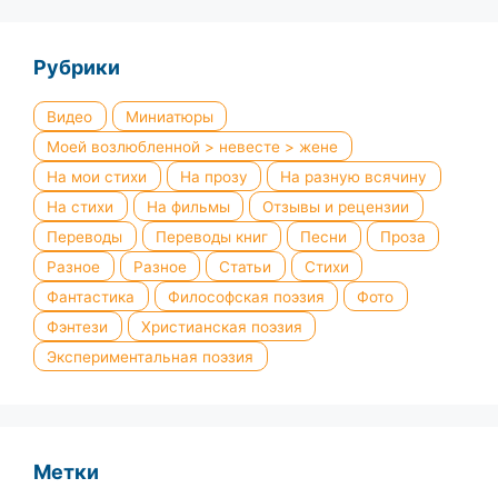
Рубрики
Видео
Миниатюры
Моей возлюбленной > невесте > жене
На мои стихи
На прозу
На разную всячину
На стихи
На фильмы
Отзывы и рецензии
Переводы
Переводы книг
Песни
Проза
Разное
Разное
Статьи
Стихи
Фантастика
Философская поэзия
Фото
Фэнтези
Христианская поэзия
Экспериментальная поэзия
Метки