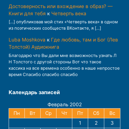
Достоверность или вхождение в образ? —
Книги для тебя
к
Четверть века
[…] опубликовав мой стих «Четверть века» в одном
из поэтических сообществ ВКонтакте, я […]
Luba Moshkova
к
Где любовь, там и Бог (Лев
Толстой) Аудиокнига
Благодарю что Вы дали мне возможность узнать Л
Н Толстого с другой стороны Вот что такое
кассика на все времена особенно в наше непростое
время Спасибо спасибо спасибо
Календарь записей
Февраль 2002
Пн
Вт
Ср
Чт
Пт
Сб
Вс
1
2
3