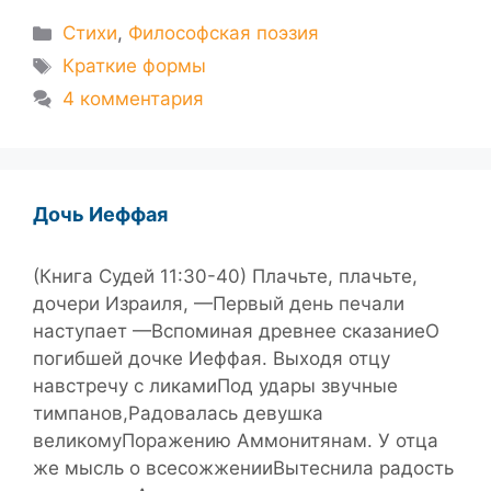
Рубрики
Стихи
,
Философская поэзия
Метки
Краткие формы
4 комментария
Дочь Иеффая
(Книга Судей 11:30-40) Плачьте, плачьте,
дочери Израиля, —Первый день печали
наступает —Вспоминая древнее сказаниеО
погибшей дочке Иеффая. Выходя отцу
навстречу с ликамиПод удары звучные
тимпанов,Радовалась девушка
великомуПоражению Аммонитянам. У отца
же мысль о всесожженииВытеснила радость