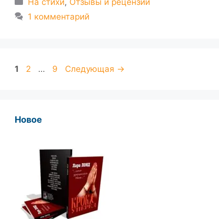
На стихи
,
Отзывы и рецензии
1 комментарий
Страница
Страница
Страница
1
2
…
9
Следующая
→
Новое