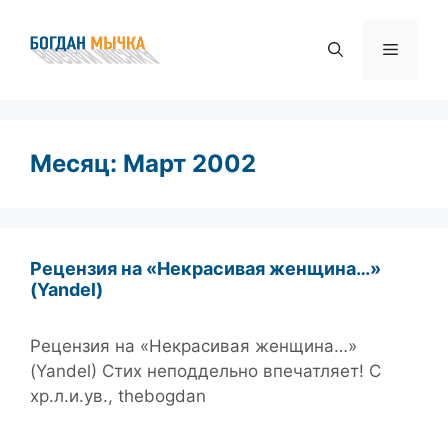
Перейти
к
Меню
содержимому
Месяц:
Март 2002
Рецензия на «Некрасивая женщина…»
(Yandel)
Рецензия на «Некрасивая женщина…»
(Yandel) Стих неподдельно впечатляет! С
хр.л.и.ув., thebogdan