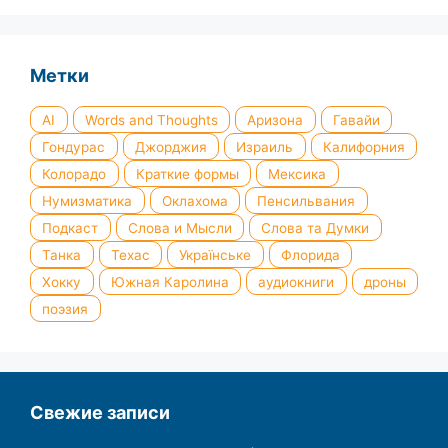
Метки
AI
Words and Thoughts
Аризона
Гавайи
Гондурас
Джорджия
Израиль
Калифорния
Колорадо
Краткие формы
Мексика
Нумизматика
Оклахома
Пенсильвания
Подкаст
Слова и Мысли
Слова та Думки
Танка
Техас
Українське
Флорида
Хокку
Южная Каролина
аудиокниги
дроны
поэзия
Свежие записи