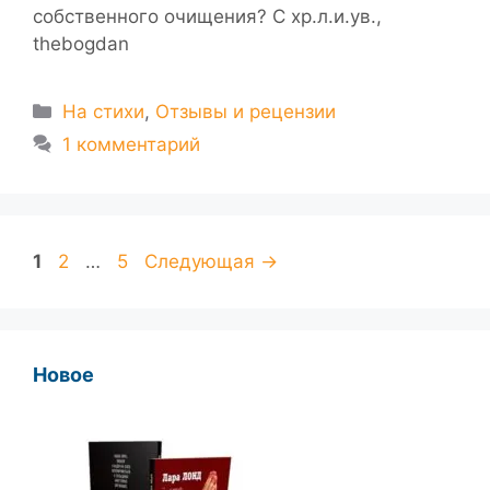
собственного очищения? С хр.л.и.ув.,
thebogdan
Рубрики
На стихи
,
Отзывы и рецензии
1 комментарий
Страница
Страница
Страница
1
2
…
5
Следующая
→
Новое