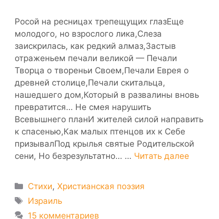
Росой на ресницах трепещущих глазЕще
молодого, но взрослого лика,Слеза
заискрилась, как редкий алмаз,Застыв
отраженьем печали великой — Печали
Творца о твореньи Своем,Печали Еврея о
древней столице,Печали скитальца,
нашедшего дом,Который в развалины вновь
превратится… Не смея нарушить
Всевышнего планИ жителей силой направить
к спасенью,Как малых птенцов их к Себе
призывалПод крылья святые Родительской
сени, Но безрезультатно… …
Читать далее
Рубрики
Стихи
,
Христианская поэзия
Метки
Израиль
15 комментариев