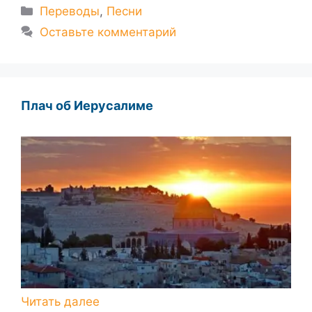
Рубрики
Переводы
,
Песни
Оставьте комментарий
Плач об Иерусалиме