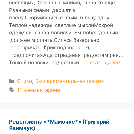
неспящих;Страшные мнимо, ненастояще.
Рваными снами держат в
плену,Скорчившись с нами в позу одну.
Теплой надежды светлые мыслиМокрой
одеждой снова повисли. Ум побежденный
должен молчать,Силясь безвольно
перекричать Крик подсознанья,
предпочитаяАда страданья радостям рая…
Тонкой полоски радостный …
Читать далее
Рубрики
Стихи
,
Экспериментальная поэзия
11 комментариев
Рецензия на «*Mамочке*» (Григорий
Якимчук)