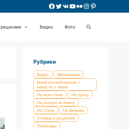
Facebook
Twitter
ВКонтакте
YouTube
Flickr
Instagram
Pinterest
 рецензии
Видео
Фото
Рубрики
Видео
Миниатюры
Моей возлюбленной >
невесте > жене
На мои стихи
На прозу
На разную всячину
На стихи
На фильмы
Отзывы и рецензии
Переводы