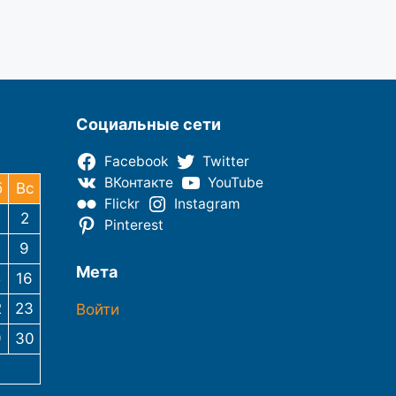
Социальные сети
Facebook
Twitter
ВКонтакте
YouTube
б
Вс
Flickr
Instagram
2
Pinterest
9
Мета
5
16
2
23
Войти
9
30