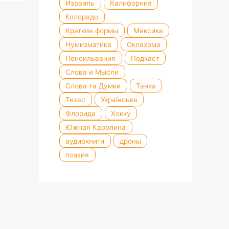
Израиль
Калифорния
Колорадо
Краткие формы
Мексика
Нумизматика
Оклахома
Пенсильвания
Подкаст
Слова и Мысли
Слова та Думки
Танка
Техас
Українське
Флорида
Хокку
Южная Каролина
аудиокниги
дроны
поэзия