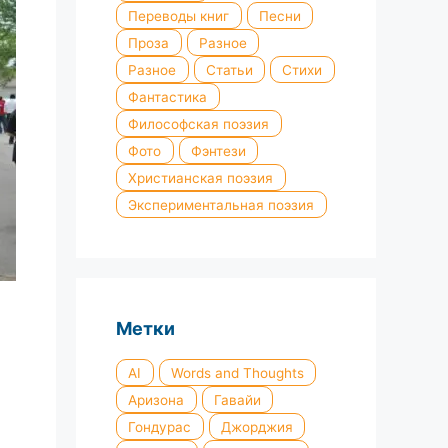
Переводы книг
Песни
Проза
Разное
Разное
Статьи
Стихи
Фантастика
Философская поэзия
Фото
Фэнтези
Христианская поэзия
Экспериментальная поэзия
Метки
AI
Words and Thoughts
Аризона
Гавайи
Гондурас
Джорджия