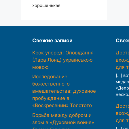
хорошенькая
Свежие записи
Свеж
Крок уперед: Оповідання
Дост
(Лара Лонд) українською
вхож
мовою
для 
[…] во
Исследование
медал
божественного
«Депр
вмешательства: духовное
неско
пробуждение в
«Воскресении» Толстого
Дост
вхож
Борьба между добром и
для 
злом в «Духовной войне»
[…] о