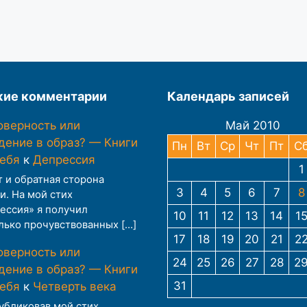
ие комментарии
Календарь записей
оверность или
Май 2010
дение в образ? — Книги
Пн
Вт
Ср
Чт
Пт
С
тебя
к
Депрессия
1
т и обратная сторона
3
4
5
6
7
8
и. На мой стих
ессия» я получил
10
11
12
13
14
1
лько прочувствованных […]
17
18
19
20
21
2
оверность или
24
25
26
27
28
2
дение в образ? — Книги
31
тебя
к
Четверть века
публиковав мой стих