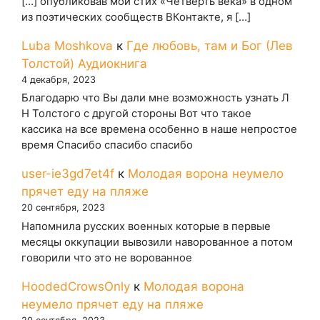
[…] опубликовав мой стих «Четверть века» в одном
из поэтических сообществ ВКонтакте, я […]
Luba Moshkova
к
Где любовь, там и Бог (Лев
Толстой) Аудиокнига
4 декабря, 2023
Благодарю что Вы дали мне возможность узнать Л
Н Толстого с другой стороны Вот что такое
кассика на все времена особенно в наше непростое
время Спасибо спасибо спасибо
user-ie3gd7et4f
к
Молодая ворона неумело
прячет еду на пляже
20 сентября, 2023
Напомнила русских военных которые в первые
месяцы оккупации вывозили наворованное а потом
говорили что это не ворованное
HoodedCrowsOnly
к
Молодая ворона
неумело прячет еду на пляже