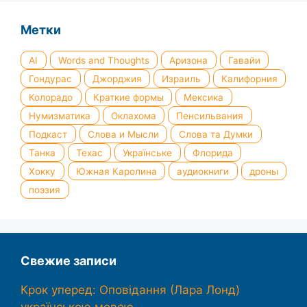
Метки
AI
Words and Thoughts
Аризона
Гавайи
Гондурас
Джорджия
Израиль
Калифорния
Колорадо
Краткие формы
Мексика
Нумизматика
Оклахома
Пенсильвания
Подкаст
Слова и Мысли
Слова та Думки
Танка
Техас
Українське
Флорида
Хокку
Южная Каролина
аудиокниги
дроны
поэзия
Свежие записи
Крок уперед: Оповідання (Лара Лонд)