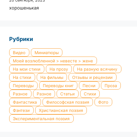
20 сентября, 2023
хорошенькая
Рубрики
Видео
Миниатюры
Моей возлюбленной > невесте > жене
На мои стихи
На прозу
На разную всячину
На стихи
На фильмы
Отзывы и рецензии
Переводы
Переводы книг
Песни
Проза
Разное
Разное
Статьи
Стихи
Фантастика
Философская поэзия
Фото
Фэнтези
Христианская поэзия
Экспериментальная поэзия