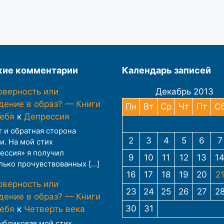
ие комментарии
Календарь записей
оверность или
Декабрь 2013
дение в образ? — Книги
Пн
Вт
Ср
Чт
Пт
С
тебя
к
Депрессия
т и обратная сторона
2
3
4
5
6
7
и. На мой стих
ессия» я получил
9
10
11
12
13
1
лько прочувствованных […]
16
17
18
19
20
2
оверность или
23
24
25
26
27
2
дение в образ? — Книги
30
31
тебя
к
Четверть века
публиковав мой стих