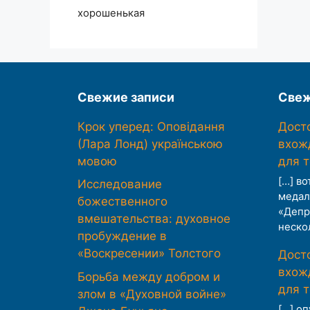
хорошенькая
Свежие записи
Свеж
Крок уперед: Оповідання
Дост
(Лара Лонд) українською
вхож
мовою
для 
[…] во
Исследование
медал
божественного
«Депр
вмешательства: духовное
неско
пробуждение в
«Воскресении» Толстого
Дост
вхож
Борьба между добром и
для 
злом в «Духовной войне»
[…] о