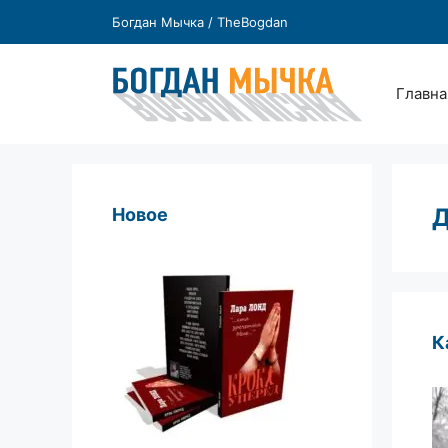
Перейти
Богдан Мычка / TheBogdan
к
содержимому
Главна
Д
Новое
К