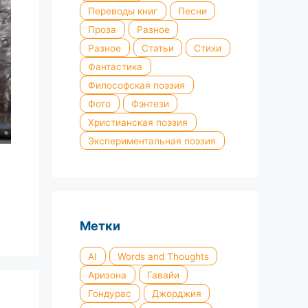
Переводы книг
Песни
Проза
Разное
Разное
Статьи
Стихи
Фантастика
Философская поэзия
Фото
Фэнтези
Христианская поэзия
Экспериментальная поэзия
Метки
AI
Words and Thoughts
Аризона
Гавайи
Гондурас
Джорджия