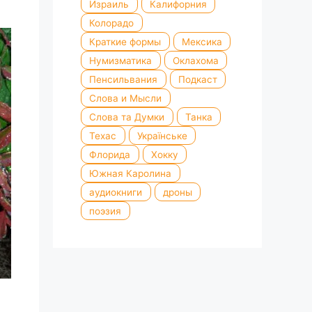
Израиль
Калифорния
Колорадо
Краткие формы
Мексика
Нумизматика
Оклахома
Пенсильвания
Подкаст
Слова и Мысли
Слова та Думки
Танка
Техас
Українське
Флорида
Хокку
Южная Каролина
аудиокниги
дроны
поэзия