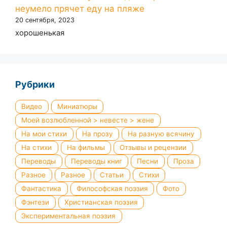
неумело прячет еду на пляже
20 сентября, 2023
хорошенькая
Рубрики
Видео
Миниатюры
Моей возлюбленной > невесте > жене
На мои стихи
На прозу
На разную всячину
На стихи
На фильмы
Отзывы и рецензии
Переводы
Переводы книг
Песни
Проза
Разное
Разное
Статьи
Стихи
Фантастика
Философская поэзия
Фото
Фэнтези
Христианская поэзия
Экспериментальная поэзия