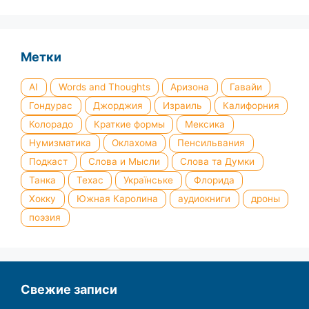
Метки
AI
Words and Thoughts
Аризона
Гавайи
Гондурас
Джорджия
Израиль
Калифорния
Колорадо
Краткие формы
Мексика
Нумизматика
Оклахома
Пенсильвания
Подкаст
Слова и Мысли
Слова та Думки
Танка
Техас
Українське
Флорида
Хокку
Южная Каролина
аудиокниги
дроны
поэзия
Свежие записи