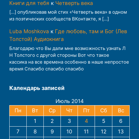
Книги для тебя
к
Четверть века
[…] опубликовав мой стих «Четверть века» в одном
из поэтических сообществ ВКонтакте, я […]
Luba Moshkova
к
Где любовь, там и Бог (Лев
Толстой) Аудиокнига
Благодарю что Вы дали мне возможность узнать Л
Н Толстого с другой стороны Вот что такое
кассика на все времена особенно в наше непростое
время Спасибо спасибо спасибо
Календарь записей
Июль 2014
Пн
Вт
Ср
Чт
Пт
Сб
Вс
1
2
3
4
5
6
7
8
9
10
11
12
13