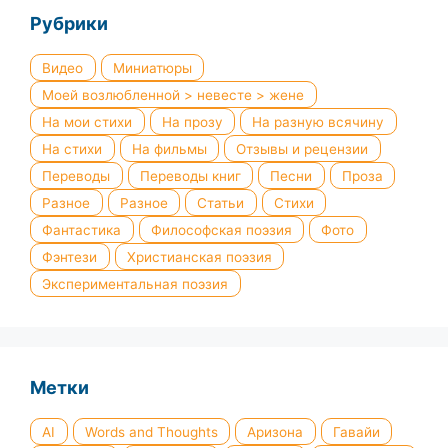
Рубрики
Видео
Миниатюры
Моей возлюбленной > невесте > жене
На мои стихи
На прозу
На разную всячину
На стихи
На фильмы
Отзывы и рецензии
Переводы
Переводы книг
Песни
Проза
Разное
Разное
Статьи
Стихи
Фантастика
Философская поэзия
Фото
Фэнтези
Христианская поэзия
Экспериментальная поэзия
Метки
AI
Words and Thoughts
Аризона
Гавайи