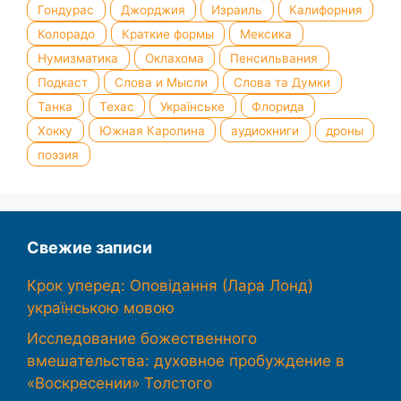
Гондурас
Джорджия
Израиль
Калифорния
Колорадо
Краткие формы
Мексика
Нумизматика
Оклахома
Пенсильвания
Подкаст
Слова и Мысли
Слова та Думки
Танка
Техас
Українське
Флорида
Хокку
Южная Каролина
аудиокниги
дроны
поэзия
Свежие записи
Крок уперед: Оповідання (Лара Лонд)
українською мовою
Исследование божественного
вмешательства: духовное пробуждение в
«Воскресении» Толстого