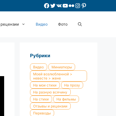
Facebook
Twitter
ВКонтакте
YouTube
Flickr
Instagram
Pinterest
 рецензии
Видео
Фото
Рубрики
Видео
Миниатюры
Моей возлюбленной >
невесте > жене
На мои стихи
На прозу
На разную всячину
На стихи
На фильмы
Отзывы и рецензии
Переводы