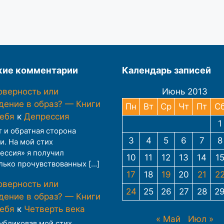
ие комментарии
Календарь записей
оверность или
Июнь 2013
дение в образ? — Книги
Пн
Вт
Ср
Чт
Пт
С
тебя
к
Депрессия
1
т и обратная сторона
3
4
5
6
7
8
и. На мой стих
ессия» я получил
10
11
12
13
14
1
лько прочувствованных […]
17
18
19
20
21
2
оверность или
24
25
26
27
28
2
дение в образ? — Книги
тебя
к
Четверть века
« Май
Июл »
публиковав мой стих