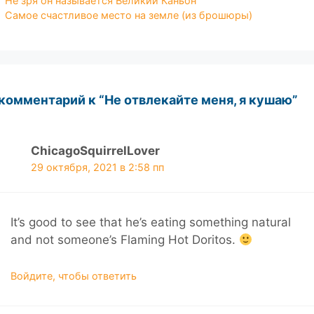
Не зря он называется Великий Каньон
Самое счастливое место на земле (из брошюры)
 комментарий к “Не отвлекайте меня, я кушаю”
ChicagoSquirrelLover
29 октября, 2021 в 2:58 пп
It’s good to see that he’s eating something natural
and not someone’s Flaming Hot Doritos.
Войдите, чтобы ответить