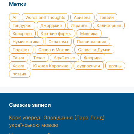
Метки
AI
Words and Thoughts
Аризона
Гавайи
Гондурас
Джорджия
Израиль
Калифорния
Колорадо
Краткие формы
Мексика
Нумизматика
Оклахома
Пенсильвания
Подкаст
Слова и Мысли
Слова та Думки
Танка
Техас
Українське
Флорида
Хокку
Южная Каролина
аудиокниги
дроны
поэзия
Свежие записи
Крок уперед: Оповідання (Лара Лонд)
українською мовою