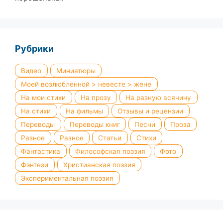
Рубрики
Видео
Миниатюры
Моей возлюбленной > невесте > жене
На мои стихи
На прозу
На разную всячину
На стихи
На фильмы
Отзывы и рецензии
Переводы
Переводы книг
Песни
Проза
Разное
Разное
Статьи
Стихи
Фантастика
Философская поэзия
Фото
Фэнтези
Христианская поэзия
Экспериментальная поэзия