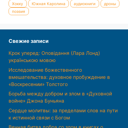
Хокку
Южная Каролина
аудиокниги
дроны
поэзия
Свежие записи
Крок уперед: Оповідання (Лара Лонд)
українською мовою
Исследование божественного
вмешательства: духовное пробуждение в
«Воскресении» Толстого
Борьба между добром и злом в «Духовной
войне» Джона Буньяна
Сердце молитвы: за пределами слов на пути
к истинной связи с Богом
Вечная битва добра со злом в книгах о