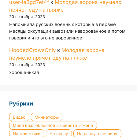
user-ie3gd7et4f
к
Молодая ворона неумело
прячет еду на пляже
20 сентября, 2023
Напомнила русских военных которые в первые
месяцы оккупации вывозили наворованное а потом
говорили что это не ворованное
HoodedCrowsOnly
к
Молодая ворона
неумело прячет еду на пляже
20 сентября, 2023
хорошенькая
Рубрики
Видео
Миниатюры
Моей возлюбленной > невесте > жене
На мои стихи
На прозу
На разную всячину