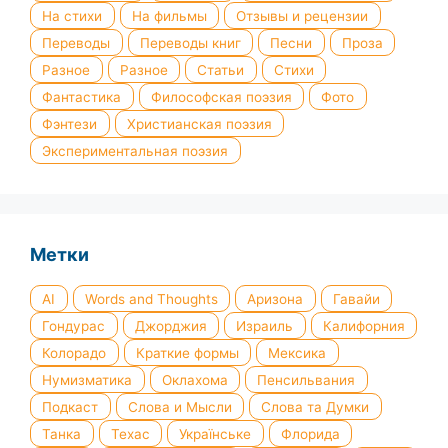
На стихи
На фильмы
Отзывы и рецензии
Переводы
Переводы книг
Песни
Проза
Разное
Разное
Статьи
Стихи
Фантастика
Философская поэзия
Фото
Фэнтези
Христианская поэзия
Экспериментальная поэзия
Метки
AI
Words and Thoughts
Аризона
Гавайи
Гондурас
Джорджия
Израиль
Калифорния
Колорадо
Краткие формы
Мексика
Нумизматика
Оклахома
Пенсильвания
Подкаст
Слова и Мысли
Слова та Думки
Танка
Техас
Українське
Флорида