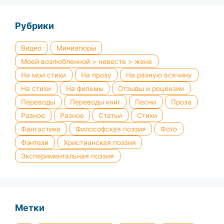
Рубрики
Видео
Миниатюры
Моей возлюбленной > невесте > жене
На мои стихи
На прозу
На разную всячину
На стихи
На фильмы
Отзывы и рецензии
Переводы
Переводы книг
Песни
Проза
Разное
Разное
Статьи
Стихи
Фантастика
Философская поэзия
Фото
Фэнтези
Христианская поэзия
Экспериментальная поэзия
Метки