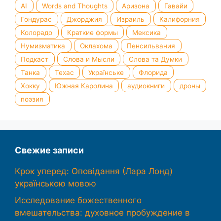
AI
Words and Thoughts
Аризона
Гавайи
Гондурас
Джорджия
Израиль
Калифорния
Колорадо
Краткие формы
Мексика
Нумизматика
Оклахома
Пенсильвания
Подкаст
Слова и Мысли
Слова та Думки
Танка
Техас
Українське
Флорида
Хокку
Южная Каролина
аудиокниги
дроны
поэзия
Свежие записи
Крок уперед: Оповідання (Лара Лонд)
українською мовою
Исследование божественного
вмешательства: духовное пробуждение в