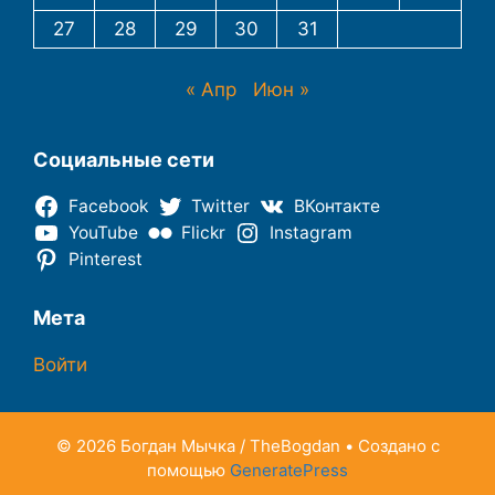
27
28
29
30
31
« Апр
Июн »
Социальные сети
Facebook
Twitter
ВКонтакте
YouTube
Flickr
Instagram
Pinterest
Мета
Войти
© 2026 Богдан Мычка / TheBogdan
• Создано с
помощью
GeneratePress