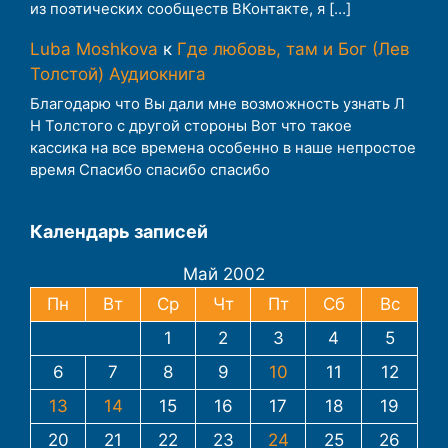
из поэтических сообществ ВКонтакте, я […]
Luba Moshkova
к
Где любовь, там и Бог (Лев
Толстой) Аудиокнига
Благодарю что Вы дали мне возможность узнать Л
Н Толстого с другой стороны Вот что такое
кассика на все времена особенно в наше непростое
время Спасибо спасибо спасибо
Календарь записей
Май 2002
Пн
Вт
Ср
Чт
Пт
Сб
Вс
1
2
3
4
5
6
7
8
9
10
11
12
13
14
15
16
17
18
19
20
21
22
23
24
25
26