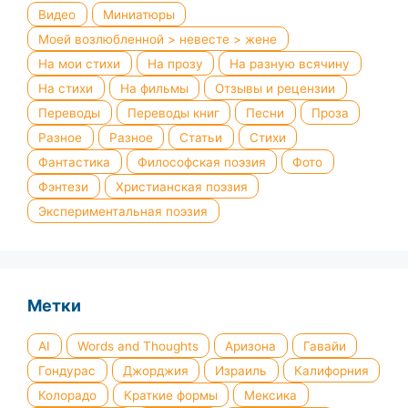
Видео
Миниатюры
Моей возлюбленной > невесте > жене
На мои стихи
На прозу
На разную всячину
На стихи
На фильмы
Отзывы и рецензии
Переводы
Переводы книг
Песни
Проза
Разное
Разное
Статьи
Стихи
Фантастика
Философская поэзия
Фото
Фэнтези
Христианская поэзия
Экспериментальная поэзия
Метки
AI
Words and Thoughts
Аризона
Гавайи
Гондурас
Джорджия
Израиль
Калифорния
Колорадо
Краткие формы
Мексика