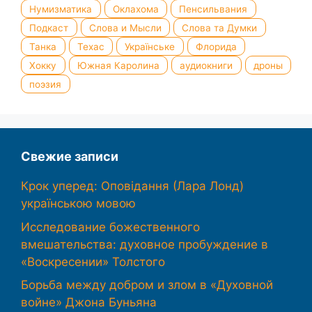
Нумизматика
Оклахома
Пенсильвания
Подкаст
Слова и Мысли
Слова та Думки
Танка
Техас
Українське
Флорида
Хокку
Южная Каролина
аудиокниги
дроны
поэзия
Свежие записи
Крок уперед: Оповідання (Лара Лонд)
українською мовою
Исследование божественного
вмешательства: духовное пробуждение в
«Воскресении» Толстого
Борьба между добром и злом в «Духовной
войне» Джона Буньяна