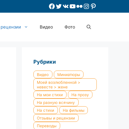
Facebook
Twitter
ВКонтакте
YouTube
Flickr
Instagram
Pinterest
 рецензии
Видео
Фото
Рубрики
Видео
Миниатюры
Моей возлюбленной >
невесте > жене
На мои стихи
На прозу
На разную всячину
На стихи
На фильмы
Отзывы и рецензии
Переводы