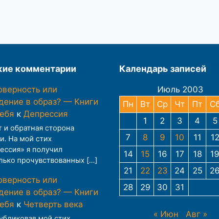
ие комментарии
Календарь записей
оверность или
Июль 2003
дение в образ? — Книги
Пн
Вт
Ср
Чт
Пт
С
тебя
к
Депрессия
1
2
3
4
5
т и обратная сторона
7
8
9
10
11
1
и. На мой стих
ессия» я получил
14
15
16
17
18
1
лько прочувствованных […]
21
22
23
24
25
2
оверность или
28
29
30
31
дение в образ? — Книги
тебя
к
Четверть века
« Июн
Авг »
публиковав мой стих