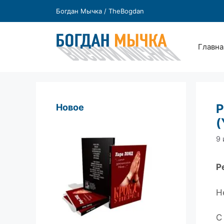
Перейти
Богдан Мычка / TheBogdan
к
содержимому
Главна
Р
Новое
(
9 
Р
Н
С 