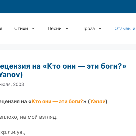
я
Стихи
Песни
Проза
Отзывы и
ецензия на «Кто они — эти боги?»
Yanov)
июля, 2003
ецензия на «
Кто они — эти боги?
» (
Yanov
)
еплохо, на мой взгляд.
хр.л.и.ув.,