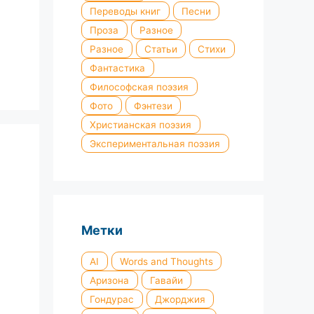
Переводы книг
Песни
Проза
Разное
Разное
Статьи
Стихи
Фантастика
Философская поэзия
Фото
Фэнтези
Христианская поэзия
Экспериментальная поэзия
Метки
AI
Words and Thoughts
Аризона
Гавайи
Гондурас
Джорджия