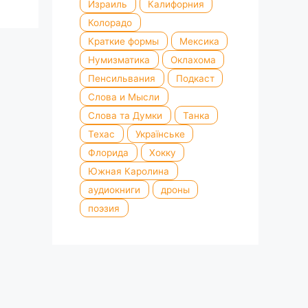
Израиль
Калифорния
Колорадо
Краткие формы
Мексика
Нумизматика
Оклахома
Пенсильвания
Подкаст
Слова и Мысли
Слова та Думки
Танка
Техас
Українське
Флорида
Хокку
Южная Каролина
аудиокниги
дроны
поэзия