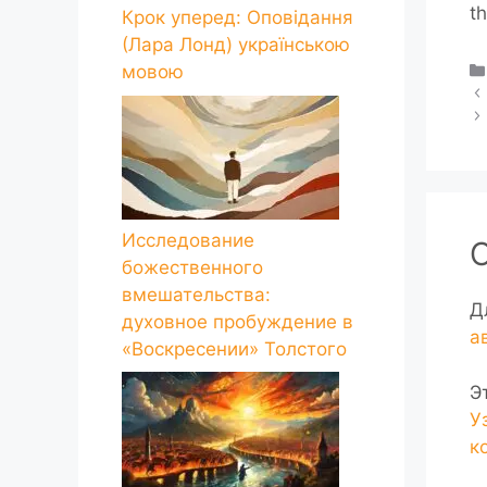
t
Крок уперед: Оповідання
(Лара Лонд) українською
мовою
Исследование
божественного
вмешательства:
Д
духовное пробуждение в
а
«Воскресении» Толстого
Э
У
к