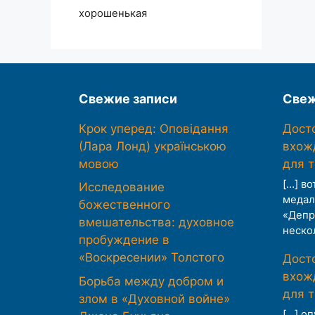
хорошенькая
Свежие записи
Свеж
Крок уперед: Оповідання
Дост
(Лара Лонд) українською
вхож
мовою
для 
[…] во
Исследование
медал
божественного
«Депр
вмешательства: духовное
неско
пробуждение в
«Воскресении» Толстого
Дост
вхож
Борьба между добром и
для 
злом в «Духовной войне»
[…] о