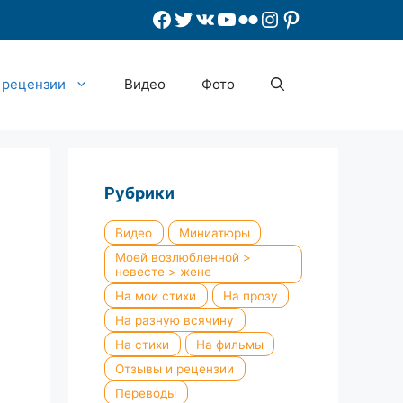
Facebook
Twitter
ВКонтакте
YouTube
Flickr
Instagram
Pinterest
 рецензии
Видео
Фото
Рубрики
Видео
Миниатюры
Моей возлюбленной >
невесте > жене
На мои стихи
На прозу
На разную всячину
На стихи
На фильмы
Отзывы и рецензии
Переводы