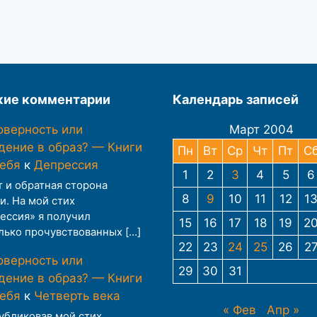
ие комментарии
Календарь записей
оверность или
Март 2004
дение в образ? — Книги
Пн
Вт
Ср
Чт
Пт
С
тебя
к
Депрессия
1
2
3
4
5
6
т и обратная сторона
8
9
10
11
12
1
и. На мой стих
ессия» я получил
15
16
17
18
19
2
лько прочувствованных […]
22
23
24
25
26
2
оверность или
29
30
31
дение в образ? — Книги
тебя
к
Четверть века
« Фев
Апр »
публиковав мой стих