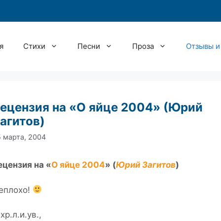
я
Стихи
Песни
Проза
Отзывы и
ецензия на «О яйце 2004» (Юрий
агитов)
 марта, 2004
ецензия на «
О яйце 2004
» (
Юрий Загитов
)
еплохо!
хр.л.и.ув.,