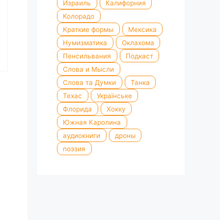
Израиль
Калифорния
Колорадо
Краткие формы
Мексика
Нумизматика
Оклахома
Пенсильвания
Подкаст
Слова и Мысли
Слова та Думки
Танка
Техас
Українське
Флорида
Хокку
Южная Каролина
аудиокниги
дроны
поэзия