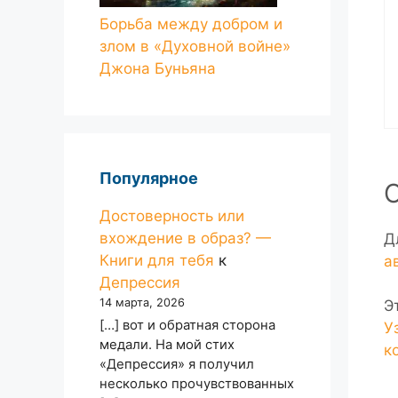
Борьба между добром и
злом в «Духовной войне»
Джона Буньяна
Популярное
Достоверность или
вхождение в образ? —
Д
Книги для тебя
к
а
Депрессия
14 марта, 2026
Э
[…] вот и обратная сторона
У
медали. На мой стих
к
«Депрессия» я получил
несколько прочувствованных