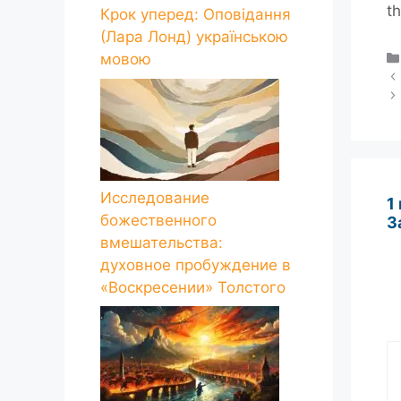
t
Крок уперед: Оповідання
(Лара Лонд) українською
мовою
Исследование
1
божественного
З
вмешательства:
духовное пробуждение в
«Воскресении» Толстого