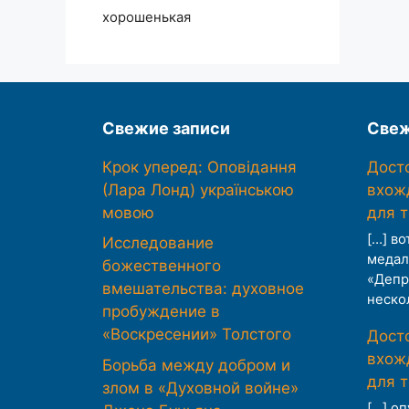
хорошенькая
Свежие записи
Свеж
Крок уперед: Оповідання
Дост
(Лара Лонд) українською
вхож
мовою
для 
[…] во
Исследование
медал
божественного
«Депр
вмешательства: духовное
неско
пробуждение в
«Воскресении» Толстого
Дост
вхож
Борьба между добром и
для 
злом в «Духовной войне»
[…] о