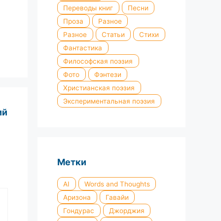
Переводы книг
Песни
Проза
Разное
Разное
Статьи
Стихи
Фантастика
Философская поэзия
Фото
Фэнтези
Христианская поэзия
Экспериментальная поэзия
ий
Метки
AI
Words and Thoughts
Аризона
Гавайи
Гондурас
Джорджия