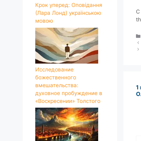
Крок уперед: Оповідання
С 
(Лара Лонд) українською
t
мовою
Исследование
божественного
вмешательства:
1
духовное пробуждение в
О
«Воскресении» Толстого