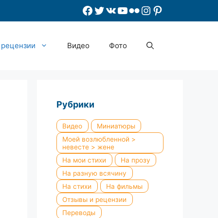
Facebook
Twitter
ВКонтакте
YouTube
Flickr
Instagram
Pinterest
 рецензии
Видео
Фото
Рубрики
Видео
Миниатюры
Моей возлюбленной >
невесте > жене
На мои стихи
На прозу
На разную всячину
На стихи
На фильмы
Отзывы и рецензии
Переводы