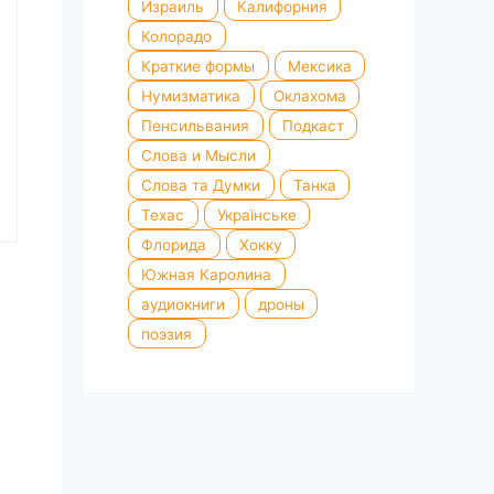
Израиль
Калифорния
Колорадо
Краткие формы
Мексика
Нумизматика
Оклахома
Пенсильвания
Подкаст
Слова и Мысли
Слова та Думки
Танка
Техас
Українське
Флорида
Хокку
Южная Каролина
аудиокниги
дроны
поэзия