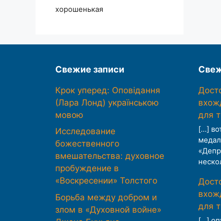
хорошенькая
Свежие записи
Свеж
Крок уперед: Оповідання
Дост
(Лара Лонд) українською
вхож
мовою
для 
[…] во
Исследование
медал
божественного
«Депр
вмешательства: духовное
неско
пробуждение в
«Воскресении» Толстого
Дост
вхож
Борьба между добром и
для 
злом в «Духовной войне»
[…] о