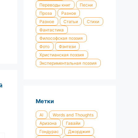
Переводы книг
Песни
Проза
Разное
Разное
Статьи
Стихи
Фантастика
Философская поэзия
Фото
Фэнтези
Христианская поэзия
Экспериментальная поэзия
й
Метки
AI
Words and Thoughts
Аризона
Гавайи
Гондурас
Джорджия