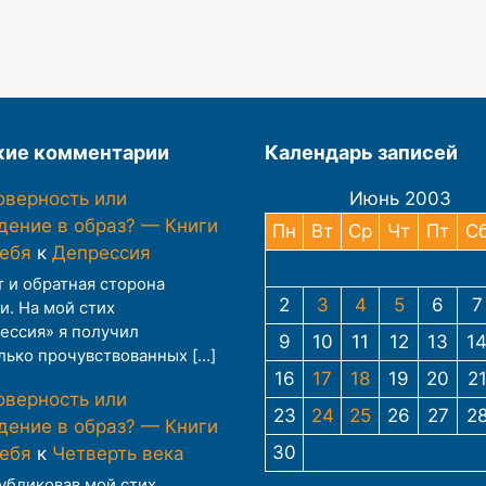
ие комментарии
Календарь записей
оверность или
Июнь 2003
дение в образ? — Книги
Пн
Вт
Ср
Чт
Пт
С
тебя
к
Депрессия
т и обратная сторона
2
3
4
5
6
7
и. На мой стих
ессия» я получил
9
10
11
12
13
1
лько прочувствованных […]
16
17
18
19
20
2
оверность или
23
24
25
26
27
2
дение в образ? — Книги
30
тебя
к
Четверть века
публиковав мой стих