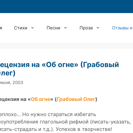
я
Стихи
Песни
Проза
Отзывы и
ецензия на «Об огне» (Грабовый
лег)
июня, 2003
ецензия на «
Об огне
» (
Грабовый Олег
)
еплохо… Но нужно стараться избегать
лоупотребления глагольной рифмой (писать-указать,
исать-страдать и т.д.). Успехов в творчестве!