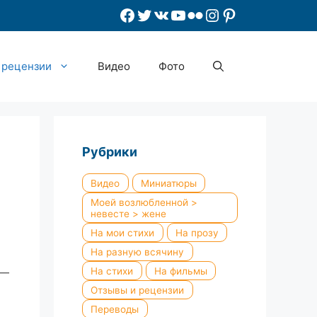
Facebook
Twitter
ВКонтакте
YouTube
Flickr
Instagram
Pinterest
 рецензии
Видео
Фото
Рубрики
Видео
Миниатюры
Моей возлюбленной >
невесте > жене
На мои стихи
На прозу
На разную всячину
На стихи
На фильмы
 —
Отзывы и рецензии
Переводы