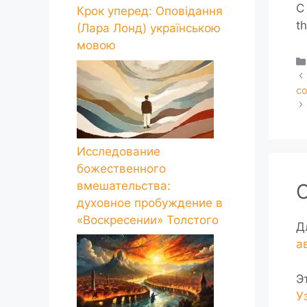
С 
Крок уперед: Оповідання
t
(Лара Лонд) українською
мовою
со
Исследование
божественного
вмешательства:
духовное пробуждение в
«Воскресении» Толстого
Д
а
Э
У