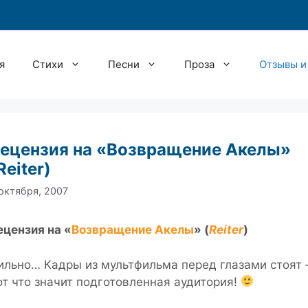
я
Стихи
Песни
Проза
Отзывы и
ецензия на «Возвращение Акелы»
Reiter)
октября, 2007
ецензия на «
Возвращение Акелы
» (
Reiter
)
ильно… Кадры из мультфильма перед глазами стоят
от что значит подготовленная аудитория!