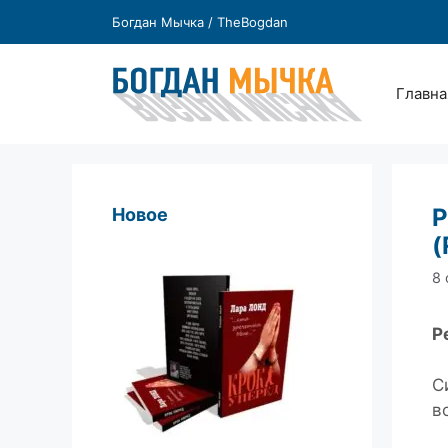
Перейти
Богдан Мычка / TheBogdan
к
содержимому
Главна
Р
Новое
(
8 
Р
С
в