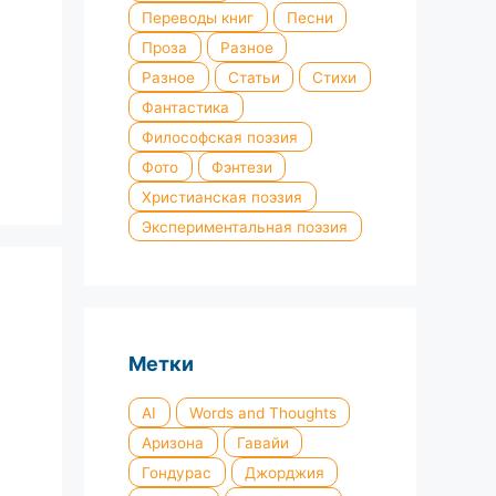
Переводы книг
Песни
Проза
Разное
Разное
Статьи
Стихи
Фантастика
Философская поэзия
Фото
Фэнтези
Христианская поэзия
Экспериментальная поэзия
Метки
AI
Words and Thoughts
Аризона
Гавайи
Гондурас
Джорджия