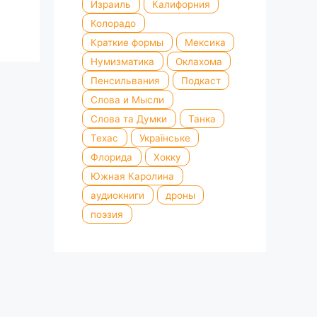
Израиль
Калифорния
Колорадо
Краткие формы
Мексика
Нумизматика
Оклахома
Пенсильвания
Подкаст
Слова и Мысли
Слова та Думки
Танка
Техас
Українське
Флорида
Хокку
Южная Каролина
аудиокниги
дроны
поэзия