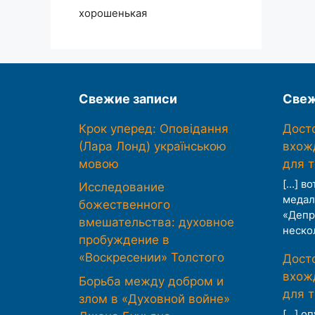
хорошенькая
Свежие записи
Свеж
Крок уперед: Оповідання
Дост
(Лара Лонд) українською
вхож
мовою
для 
[…] во
Исследование
медал
божественного
«Депр
вмешательства: духовное
неско
пробуждение в
«Воскресении» Толстого
Дост
вхож
Борьба между добром и
для 
злом в «Духовной войне»
[…] о