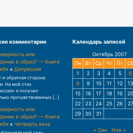
ие комментарии
Календарь записей
оверность или
Октябрь 2007
дение в образ? — Книги
Пн
Вт
Ср
Чт
Пт
С
тебя
к
Депрессия
1
2
3
4
5
6
т и обратная сторона
8
9
10
11
12
1
и. На мой стих
ессия» я получил
15
16
17
18
19
2
лько прочувствованных […]
22
23
24
25
26
2
оверность или
29
30
31
дение в образ? — Книги
тебя
к
Четверть века
« Сен
Ноя »
публиковав мой стих