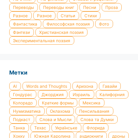
Переводы
Переводы книг
Песни
Проза
Разное
Разное
Статьи
Стихи
Фантастика
Философская поэзия
Фото
Фэнтези
Христианская поэзия
Экспериментальная поэзия
Метки
AI
Words and Thoughts
Аризона
Гавайи
Гондурас
Джорджия
Израиль
Калифорния
Колорадо
Краткие формы
Мексика
Нумизматика
Оклахома
Пенсильвания
Подкаст
Слова и Мысли
Слова та Думки
Танка
Техас
Українське
Флорида
Хокку
Южная Каролина
аудиокниги
дроны