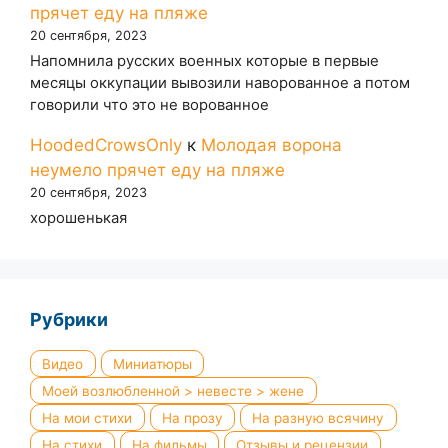
прячет еду на пляже
20 сентября, 2023
Напомнила русских военных которые в первые
месяцы оккупации вывозили наворованное а потом
говорили что это не ворованное
HoodedCrowsOnly
к
Молодая ворона
неумело прячет еду на пляже
20 сентября, 2023
хорошенькая
Рубрики
Видео
Миниатюры
Моей возлюбленной > невесте > жене
На мои стихи
На прозу
На разную всячину
На стихи
На фильмы
Отзывы и рецензии