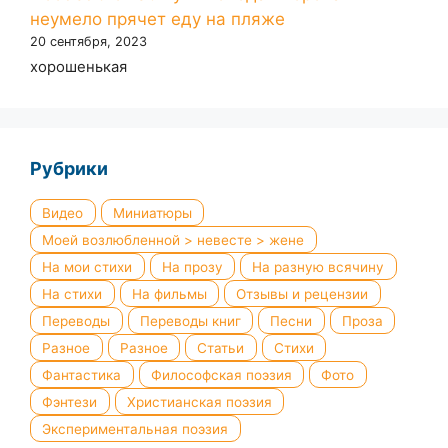
неумело прячет еду на пляже
20 сентября, 2023
хорошенькая
Рубрики
Видео
Миниатюры
Моей возлюбленной > невесте > жене
На мои стихи
На прозу
На разную всячину
На стихи
На фильмы
Отзывы и рецензии
Переводы
Переводы книг
Песни
Проза
Разное
Разное
Статьи
Стихи
Фантастика
Философская поэзия
Фото
Фэнтези
Христианская поэзия
Экспериментальная поэзия