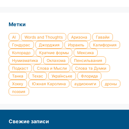
Метки
AI
Words and Thoughts
Аризона
Гавайи
Гондурас
Джорджия
Израиль
Калифорния
Колорадо
Краткие формы
Мексика
Нумизматика
Оклахома
Пенсильвания
Подкаст
Слова и Мысли
Слова та Думки
Танка
Техас
Українське
Флорида
Хокку
Южная Каролина
аудиокниги
дроны
поэзия
Свежие записи