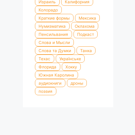
Израиль
Калифорния
Колорадо
Краткие формы
Мексика
Нумизматика
Оклахома
Пенсильвания
Подкаст
Слова и Мысли
Слова та Думки
Танка
Техас
Українське
Флорида
Хокку
Южная Каролина
аудиокниги
дроны
поэзия