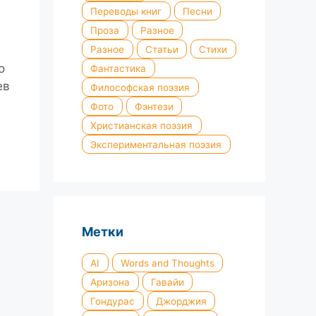
Переводы книг
Песни
Проза
Разное
Разное
Статьи
Стихи
о
Фантастика
ев
Философская поэзия
Фото
Фэнтези
Христианская поэзия
Экспериментальная поэзия
Метки
AI
Words and Thoughts
Аризона
Гавайи
Гондурас
Джорджия