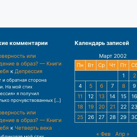
ие комментарии
Календарь записей
оверность или
Март 2002
дение в образ? — Книги
Пн
Вт
Ср
Чт
Пт
С
тебя
к
Депрессия
1
2
т и обратная сторона
4
5
6
7
8
9
и. На мой стих
ессия» я получил
11
12
13
14
15
1
лько прочувствованных […]
18
19
20
21
22
2
оверность или
25
26
27
28
29
3
дение в образ? — Книги
тебя
к
Четверть века
« Фев
Апр »
публиковав мой стих