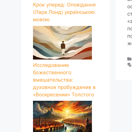
Крок уперед: Оповідання
о
(Лара Лонд) українською
с
мовою
«
п
п
ж
Исследование
божественного
вмешательства:
духовное пробуждение в
«Воскресении» Толстого