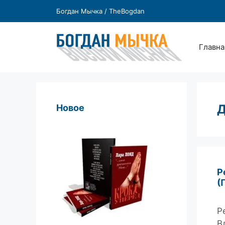
Перейти
Богдан Мычка / TheBogdan
к
содержимому
Главна
Д
Новое
Р
(
Р
В