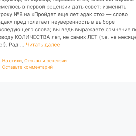
смелюсь в первой рецензии дать совет: изменить
троку №8 на «Пройдет еще лет эдак сто» — слово
эдак» предполагает неуверенность в выборе
оследующего слова; вы ведь выражаете сомнение п
оводу КОЛИЧЕСТВА лет, не самих ЛЕТ (т.е. не месяц
е!). Рад …
Читать далее
Рубрики
На стихи
,
Отзывы и рецензии
Оставьте комментарий