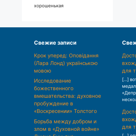
хорошенькая
Свежие записи
Свеж
Крок уперед: Оповідання
Дост
(Лара Лонд) українською
вхож
мовою
для 
[…] во
Исследование
медал
божественного
«Депр
вмешательства: духовное
неско
пробуждение в
«Воскресении» Толстого
Дост
вхож
Борьба между добром и
для 
злом в «Духовной войне»
[…] о