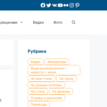
Facebook
Twitter
ВКонтакте
YouTube
Flickr
Instagram
Pinterest
 рецензии
Видео
Фото
Рубрики
Видео
Миниатюры
Моей возлюбленной >
невесте > жене
На мои стихи
На прозу
На разную всячину
На стихи
На фильмы
Отзывы и рецензии
й
Переводы