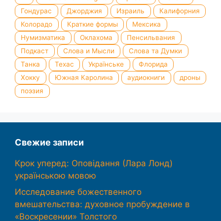
Гондурас
Джорджия
Израиль
Калифорния
Колорадо
Краткие формы
Мексика
Нумизматика
Оклахома
Пенсильвания
Подкаст
Слова и Мысли
Слова та Думки
Танка
Техас
Українське
Флорида
Хокку
Южная Каролина
аудиокниги
дроны
поэзия
Свежие записи
Крок уперед: Оповідання (Лара Лонд)
українською мовою
Исследование божественного
вмешательства: духовное пробуждение в
«Воскресении» Толстого