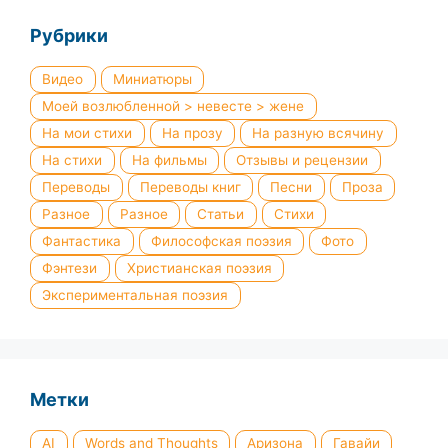
Рубрики
Видео
Миниатюры
Моей возлюбленной > невесте > жене
На мои стихи
На прозу
На разную всячину
На стихи
На фильмы
Отзывы и рецензии
Переводы
Переводы книг
Песни
Проза
Разное
Разное
Статьи
Стихи
Фантастика
Философская поэзия
Фото
Фэнтези
Христианская поэзия
Экспериментальная поэзия
Метки
AI
Words and Thoughts
Аризона
Гавайи