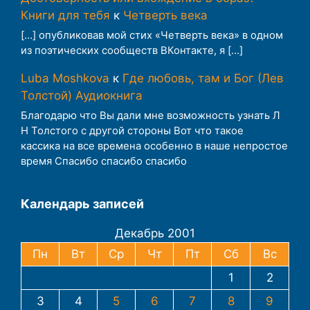
Книги для тебя
к
Четверть века
[…] опубликовав мой стих «Четверть века» в одном
из поэтических сообществ ВКонтакте, я […]
Luba Moshkova
к
Где любовь, там и Бог (Лев
Толстой) Аудиокнига
Благодарю что Вы дали мне возможность узнать Л
Н Толстого с другой стороны Вот что такое
кассика на все времена особенно в наше непростое
время Спасибо спасибо спасибо
Календарь записей
Декабрь 2001
Пн
Вт
Ср
Чт
Пт
Сб
Вс
1
2
3
4
5
6
7
8
9