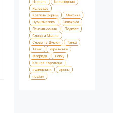
Израиль
Калифорния
Колорадо
Краткие формы
Мексика
Нумизматика
Оклахома
Пенсильвания
Подкаст
Слова и Мысли
Слова та Думки
Танка
Техас
Українське
Флорида
Хокку
Южная Каролина
аудиокниги
дроны
поэзия