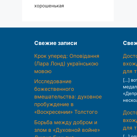
хорошенькая
Свежие записи
Свеж
Крок уперед: Оповідання
Дост
(Лара Лонд) українською
вхож
мовою
для 
[…] во
Исследование
медал
божественного
«Депр
вмешательства: духовное
неско
пробуждение в
«Воскресении» Толстого
Дост
вхож
Борьба между добром и
для 
злом в «Духовной войне»
[…] о