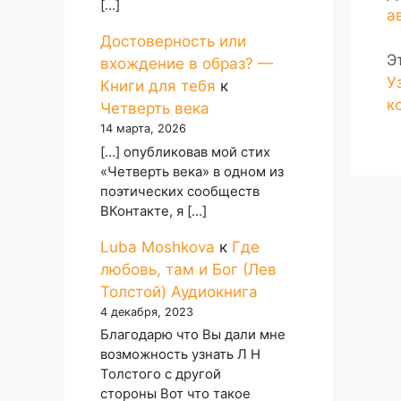
[…]
а
Достоверность или
Э
вхождение в образ? —
У
Книги для тебя
к
к
Четверть века
14 марта, 2026
[…] опубликовав мой стих
«Четверть века» в одном из
поэтических сообществ
ВКонтакте, я […]
Luba Moshkova
к
Где
любовь, там и Бог (Лев
Толстой) Аудиокнига
4 декабря, 2023
Благодарю что Вы дали мне
возможность узнать Л Н
Толстого с другой
стороны Вот что такое