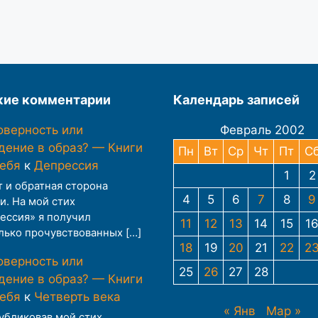
ие комментарии
Календарь записей
оверность или
Февраль 2002
дение в образ? — Книги
Пн
Вт
Ср
Чт
Пт
С
тебя
к
Депрессия
1
2
т и обратная сторона
4
5
6
7
8
9
и. На мой стих
ессия» я получил
11
12
13
14
15
1
лько прочувствованных […]
18
19
20
21
22
2
оверность или
25
26
27
28
дение в образ? — Книги
тебя
к
Четверть века
« Янв
Мар »
публиковав мой стих