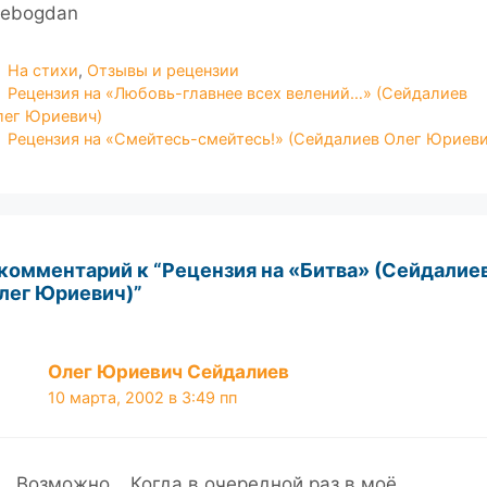
hebogdan
Рубрики
На стихи
,
Отзывы и рецензии
Рецензия на «Любовь-главнее всех велений…» (Сейдалиев
лег Юриевич)
Рецензия на «Смейтесь-смейтесь!» (Сейдалиев Олег Юриеви
 комментарий к “Рецензия на «Битва» (Сейдалие
лег Юриевич)”
Олег Юриевич Сейдалиев
10 марта, 2002 в 3:49 пп
Возможно… Когда в очередной раз в моё