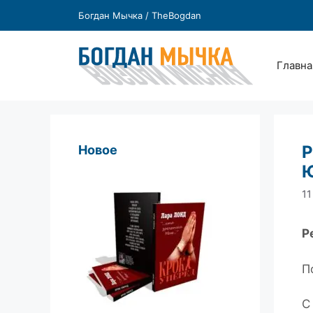
Перейти
Богдан Мычка / TheBogdan
к
содержимому
Главна
Р
Новое
Ю
11
Р
П
С 