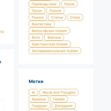
Переводы книг
Песни
Проза
Разное
Разное
Статьи
Стихи
Фантастика
Философская поэзия
ч)
Фото
Фэнтези
Христианская поэзия
Экспериментальная поэзия
в
Метки
AI
Words and Thoughts
Аризона
Гавайи
Гондурас
Джорджия