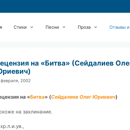
я
Стихи
Песни
Проза
Отзывы и
ецензия на «Битва» (Сейдалиев Оле
риевич)
 февраля, 2002
ецензия на «
Битва
» (
Сейдалиев Олег Юриевич
)
охоже на заклинание.
хр.л.и.ув.,