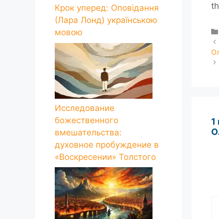
t
Крок уперед: Оповідання
(Лара Лонд) українською
мовою
О
Исследование
божественного
1
О
вмешательства:
духовное пробуждение в
«Воскресении» Толстого