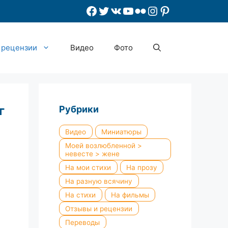
Facebook
Twitter
ВКонтакте
YouTube
Flickr
Instagram
Pinterest
 рецензии
Видео
Фото
г
Рубрики
Видео
Миниатюры
Моей возлюбленной >
невесте > жене
На мои стихи
На прозу
На разную всячину
На стихи
На фильмы
Отзывы и рецензии
Переводы