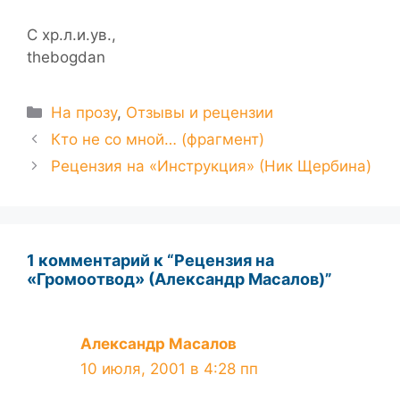
С хр.л.и.ув.,
thebogdan
Рубрики
На прозу
,
Отзывы и рецензии
Кто не со мной… (фрагмент)
Рецензия на «Инструкция» (Ник Щербина)
1 комментарий к “Рецензия на
«Громоотвод» (Александр Масалов)”
Александр Масалов
10 июля, 2001 в 4:28 пп