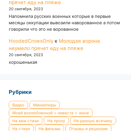
прячет еду на пляже
20 сентября, 2023
Напомнила русских военных которые в первые
месяцы оккупации вывозили наворованное а потом
говорили что это не ворованное
HoodedCrowsOnly
к
Молодая ворона
неумело прячет еду на пляже
20 сентября, 2023
хорошенькая
Рубрики
Видео
Миниатюры
Моей возлюбленной > невесте > жене
На мои стихи
На прозу
На разную всячину
На стихи
На фильмы
Отзывы и рецензии