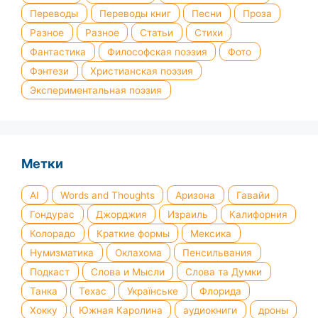
Переводы
Переводы книг
Песни
Проза
Разное
Разное
Статьи
Стихи
Фантастика
Философская поэзия
Фото
Фэнтези
Христианская поэзия
Экспериментальная поэзия
Метки
AI
Words and Thoughts
Аризона
Гавайи
Гондурас
Джорджия
Израиль
Калифорния
Колорадо
Краткие формы
Мексика
Нумизматика
Оклахома
Пенсильвания
Подкаст
Слова и Мысли
Слова та Думки
Танка
Техас
Українське
Флорида
Хокку
Южная Каролина
аудиокниги
дроны