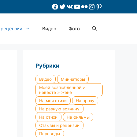
Facebook
Twitter
ВКонтакте
YouTube
Flickr
Instagram
Pinterest
 рецензии
Видео
Фото
Рубрики
Видео
Миниатюры
Моей возлюбленной >
невесте > жене
На мои стихи
На прозу
На разную всячину
На стихи
На фильмы
Отзывы и рецензии
Переводы