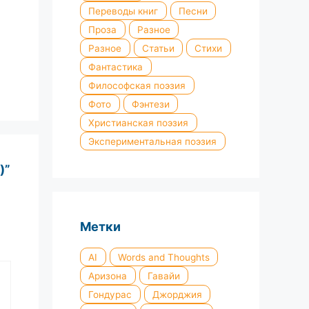
Переводы книг
Песни
Проза
Разное
Разное
Статьи
Стихи
Фантастика
Философская поэзия
Фото
Фэнтези
Христианская поэзия
Экспериментальная поэзия
)”
Метки
AI
Words and Thoughts
Аризона
Гавайи
Гондурас
Джорджия