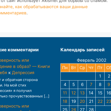
тот сайт использует Akismet для борьбы со спамом.
знайте, как обрабатываются ваши данные
омментариев
.
ие комментарии
Календарь записей
оверность или
Февраль 2002
дение в образ? — Книги
Пн
Вт
Ср
Чт
Пт
С
тебя
к
Депрессия
1
2
т и обратная сторона
4
5
6
7
8
9
и. На мой стих
ессия» я получил
11
12
13
14
15
1
лько прочувствованных […]
18
19
20
21
22
2
оверность или
25
26
27
28