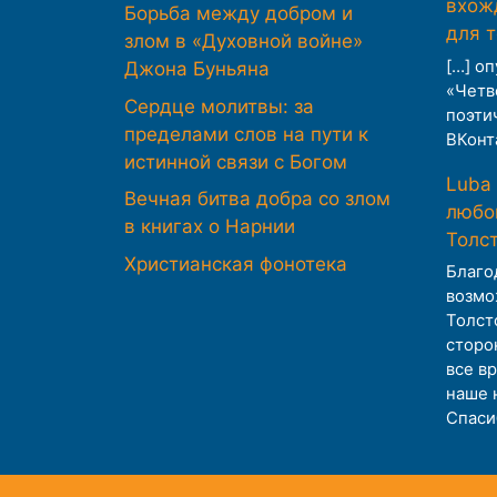
вхож
Борьба между добром и
для 
злом в «Духовной войне»
[…] о
Джона Буньяна
«Четв
Сердце молитвы: за
поэти
пределами слов на пути к
ВКонта
истинной связи с Богом
Luba
Вечная битва добра со злом
любов
в книгах о Нарнии
Толс
Христианская фонотека
Благо
возмо
Толст
сторо
все в
наше 
Спаси