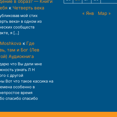
дение в образ? — Книги
тебя
к
Четверть века
« Янв
Мар »
публиковав мой стих
ерть века» в одном из
ческих сообществ
кте, я […]
 Moshkova
к
Где
ь, там и Бог (Лев
той) Аудиокнига
дарю что Вы дали мне
жность узнать Л Н
ого с другой
ны Вот что такое кассика на
ремена особенно в
непростое время
бо спасибо спасибо