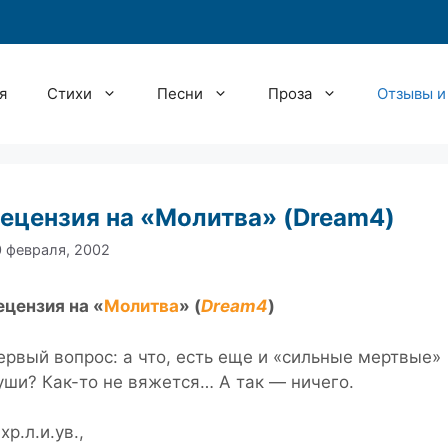
я
Стихи
Песни
Проза
Отзывы и
ецензия на «Молитва» (Dream4)
 февраля, 2002
ецензия на «
Молитва
» (
Dream4
)
ервый вопрос: а что, есть еще и «сильные мертвые»
уши? Как-то не вяжется… А так — ничего.
хр.л.и.ув.,