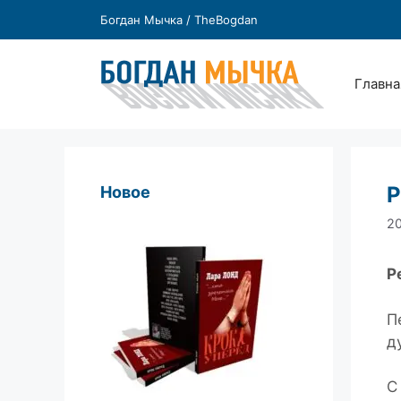
Перейти
Богдан Мычка / TheBogdan
к
содержимому
Главна
Р
Новое
20
Р
П
д
С 