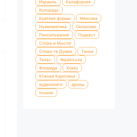
Израиль
Калифорния
Колорадо
Краткие формы
Мексика
Нумизматика
Оклахома
Пенсильвания
Подкаст
Слова и Мысли
Слова та Думки
Танка
Техас
Українське
Флорида
Хокку
Южная Каролина
аудиокниги
дроны
поэзия