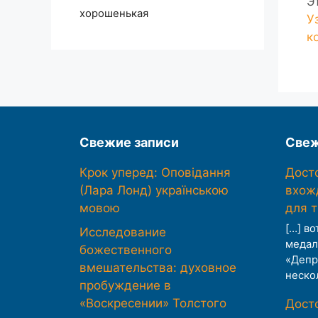
Э
хорошенькая
У
к
Свежие записи
Свеж
Крок уперед: Оповідання
Дост
(Лара Лонд) українською
вхож
мовою
для 
[…] во
Исследование
медал
божественного
«Депр
вмешательства: духовное
неско
пробуждение в
«Воскресении» Толстого
Дост