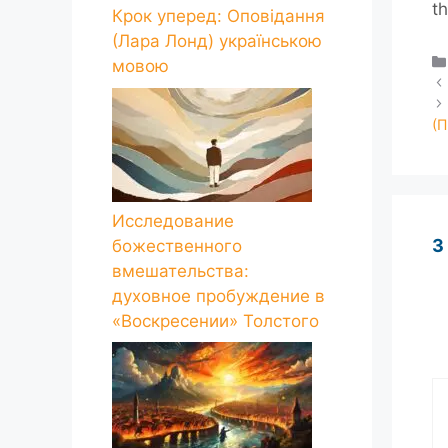
t
Крок уперед: Оповідання
(Лара Лонд) українською
мовою
(
Исследование
3
божественного
вмешательства:
духовное пробуждение в
«Воскресении» Толстого