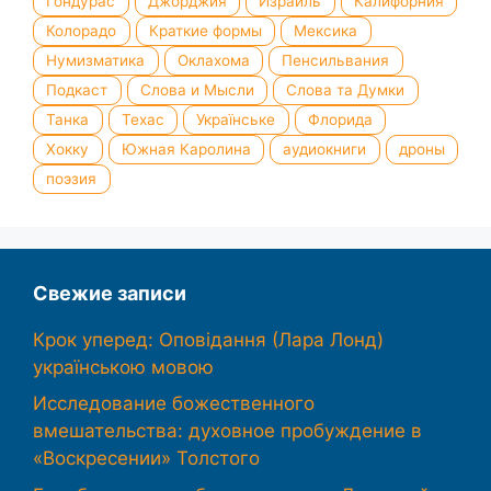
Гондурас
Джорджия
Израиль
Калифорния
Колорадо
Краткие формы
Мексика
Нумизматика
Оклахома
Пенсильвания
Подкаст
Слова и Мысли
Слова та Думки
Танка
Техас
Українське
Флорида
Хокку
Южная Каролина
аудиокниги
дроны
поэзия
Свежие записи
Крок уперед: Оповідання (Лара Лонд)
українською мовою
Исследование божественного
вмешательства: духовное пробуждение в
«Воскресении» Толстого