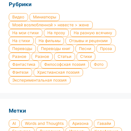
Рубрики
Видео
Миниатюры
Моей возлюбленной > невесте > жене
На мои стихи
На прозу
На разную всячину
На стихи
На фильмы
Отзывы и рецензии
Переводы
Переводы книг
Песни
Проза
Разное
Разное
Статьи
Стихи
Фантастика
Философская поэзия
Фото
Фэнтези
Христианская поэзия
Экспериментальная поэзия
Метки
AI
Words and Thoughts
Аризона
Гавайи