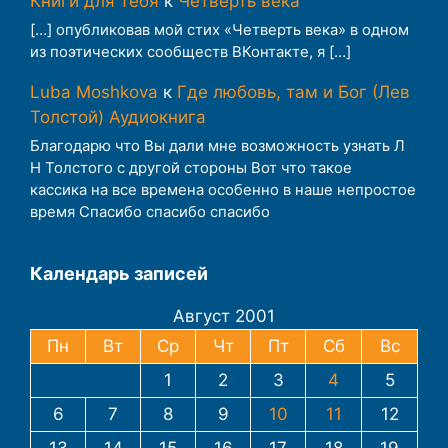
Книги для тебя
к
Четверть века
[…] опубликовав мой стих «Четверть века» в одном
из поэтических сообществ ВКонтакте, я […]
Luba Moshkova
к
Где любовь, там и Бог (Лев
Толстой) Аудиокнига
Благодарю что Вы дали мне возможность узнать Л
Н Толстого с другой стороны Вот что такое
кассика на все времена особенно в наше непростое
время Спасибо спасибо спасибо
Календарь записей
Август 2001
Пн
Вт
Ср
Чт
Пт
Сб
Вс
1
2
3
4
5
6
7
8
9
10
11
12