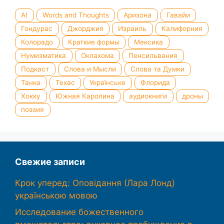
AI
Words and Thoughts
Аризона
Гавайи
Гондурас
Джорджия
Израиль
Калифорния
Колорадо
Краткие формы
Мексика
Нумизматика
Оклахома
Пенсильвания
Подкаст
Слова и Мысли
Слова та Думки
Танка
Техас
Українське
Флорида
Хокку
Южная Каролина
аудиокниги
дроны
поэзия
Свежие записи
Крок уперед: Оповідання (Лара Лонд)
українською мовою
Исследование божественного