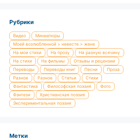
Рубрики
Видео
Миниатюры
Моей возлюбленной > невесте > жене
На мои стихи
На прозу
На разную всячину
На стихи
На фильмы
Отзывы и рецензии
Переводы
Переводы книг
Песни
Проза
Разное
Разное
Статьи
Стихи
Фантастика
Философская поэзия
Фото
Фэнтези
Христианская поэзия
Экспериментальная поэзия
Метки