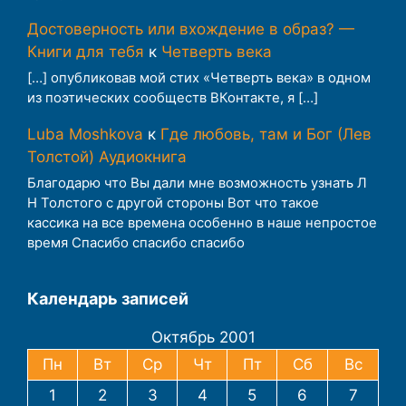
Достоверность или вхождение в образ? —
Книги для тебя
к
Четверть века
[…] опубликовав мой стих «Четверть века» в одном
из поэтических сообществ ВКонтакте, я […]
Luba Moshkova
к
Где любовь, там и Бог (Лев
Толстой) Аудиокнига
Благодарю что Вы дали мне возможность узнать Л
Н Толстого с другой стороны Вот что такое
кассика на все времена особенно в наше непростое
время Спасибо спасибо спасибо
Календарь записей
Октябрь 2001
Пн
Вт
Ср
Чт
Пт
Сб
Вс
1
2
3
4
5
6
7