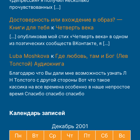
«Депрессия» я получил несколько
прочувствованных […]
Достоверность или вхождение в образ? —
Книги для тебя
к
Четверть века
[…] опубликовав мой стих «Четверть века» в одном
из поэтических сообществ ВКонтакте, я […]
Luba Moshkova
к
Где любовь, там и Бог (Лев
Толстой) Аудиокнига
Благодарю что Вы дали мне возможность узнать Л
Н Толстого с другой стороны Вот что такое
кассика на все времена особенно в наше непростое
время Спасибо спасибо спасибо
Календарь записей
Декабрь 2001
Пн
Вт
Ср
Чт
Пт
Сб
Вс