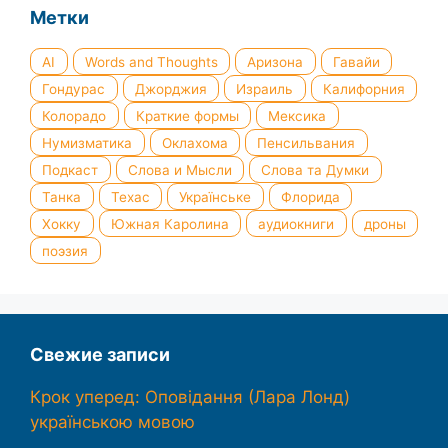
Метки
AI
Words and Thoughts
Аризона
Гавайи
Гондурас
Джорджия
Израиль
Калифорния
Колорадо
Краткие формы
Мексика
Нумизматика
Оклахома
Пенсильвания
Подкаст
Слова и Мысли
Слова та Думки
Танка
Техас
Українське
Флорида
Хокку
Южная Каролина
аудиокниги
дроны
поэзия
Свежие записи
Крок уперед: Оповідання (Лара Лонд)
українською мовою