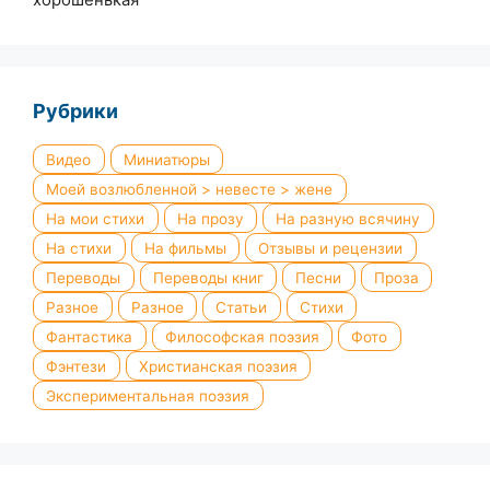
хорошенькая
Рубрики
Видео
Миниатюры
Моей возлюбленной > невесте > жене
На мои стихи
На прозу
На разную всячину
На стихи
На фильмы
Отзывы и рецензии
Переводы
Переводы книг
Песни
Проза
Разное
Разное
Статьи
Стихи
Фантастика
Философская поэзия
Фото
Фэнтези
Христианская поэзия
Экспериментальная поэзия