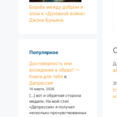
Борьба между добром и
злом в «Духовной войне»
Джона Буньяна
Популярное
Достоверность или
Д
вхождение в образ? —
а
Книги для тебя
к
Депрессия
Э
14 марта, 2026
У
[…] вот и обратная сторона
к
медали. На мой стих
«Депрессия» я получил
несколько прочувствованных