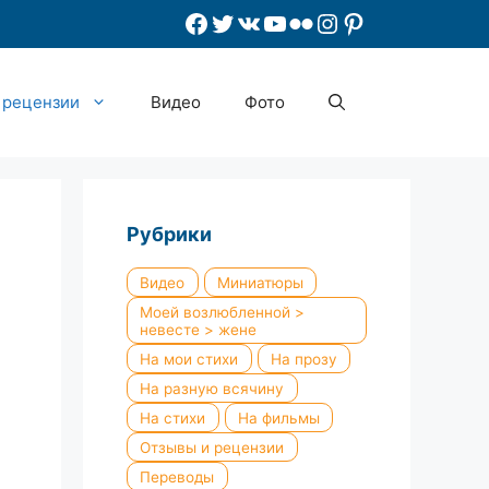
Facebook
Twitter
ВКонтакте
YouTube
Flickr
Instagram
Pinterest
 рецензии
Видео
Фото
Рубрики
Видео
Миниатюры
Моей возлюбленной >
невесте > жене
На мои стихи
На прозу
На разную всячину
На стихи
На фильмы
Отзывы и рецензии
Переводы