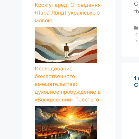
С 
Крок уперед: Оповідання
t
(Лара Лонд) українською
мовою
Исследование
божественного
1
вмешательства:
С
духовное пробуждение в
«Воскресении» Толстого