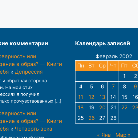
ие комментарии
Календарь записей
оверность или
Февраль 2002
дение в образ? — Книги
Пн
Вт
Ср
Чт
Пт
С
тебя
к
Депрессия
1
2
т и обратная сторона
4
5
6
7
8
9
и. На мой стих
ессия» я получил
11
12
13
14
15
1
лько прочувствованных […]
18
19
20
21
22
2
оверность или
25
26
27
28
дение в образ? — Книги
тебя
к
Четверть века
« Янв
Мар »
публиковав мой стих