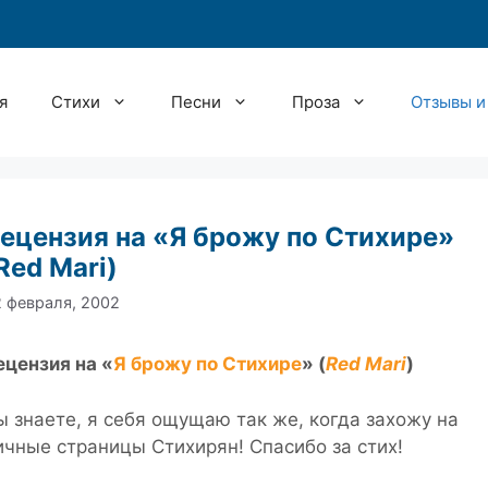
я
Стихи
Песни
Проза
Отзывы и
ецензия на «Я брожу по Стихире»
Red Mari)
 февраля, 2002
ецензия на «
Я брожу по Стихире
» (
Red Mari
)
ы знаете, я себя ощущаю так же, когда захожу на
ичные страницы Стихирян! Спасибо за стих!