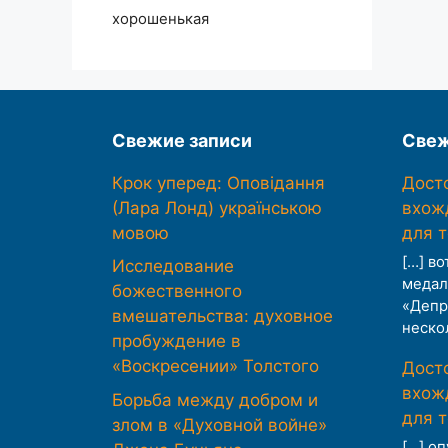
хорошенькая
Свежие записи
Свеж
Крок уперед: Оповідання
Дост
(Лара Лонд) українською
вхож
мовою
для 
[…] во
Исследование
медал
божественного
«Депр
вмешательства: духовное
неско
пробуждение в
«Воскресении» Толстого
Дост
вхож
Борьба между добром и
для 
злом в «Духовной войне»
[…] о