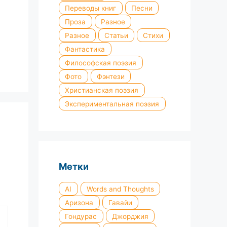
Переводы книг
Песни
Проза
Разное
Разное
Статьи
Стихи
Фантастика
Философская поэзия
Фото
Фэнтези
Христианская поэзия
Экспериментальная поэзия
Метки
AI
Words and Thoughts
Аризона
Гавайи
Гондурас
Джорджия