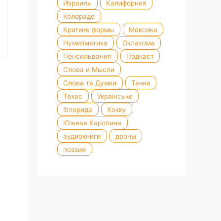
Израиль
Калифорния
Колорадо
Краткие формы
Мексика
Нумизматика
Оклахома
Пенсильвания
Подкаст
Слова и Мысли
Слова та Думки
Танка
Техас
Українське
Флорида
Хокку
Южная Каролина
аудиокниги
дроны
поэзия