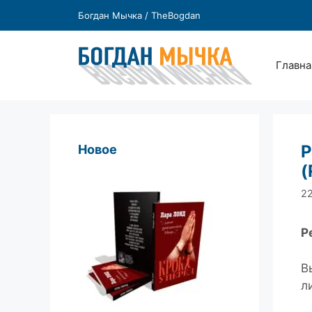
Перейти
Богдан Мычка / TheBogdan
к
содержимому
Главна
Р
Новое
(
22
Р
В
л