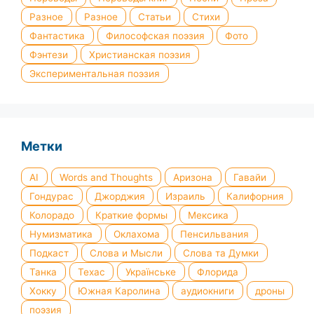
Разное
Разное
Статьи
Стихи
Фантастика
Философская поэзия
Фото
Фэнтези
Христианская поэзия
Экспериментальная поэзия
Метки
AI
Words and Thoughts
Аризона
Гавайи
Гондурас
Джорджия
Израиль
Калифорния
Колорадо
Краткие формы
Мексика
Нумизматика
Оклахома
Пенсильвания
Подкаст
Слова и Мысли
Слова та Думки
Танка
Техас
Українське
Флорида
Хокку
Южная Каролина
аудиокниги
дроны
поэзия