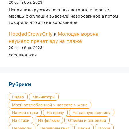
20 сентября, 2023
Напомнила русских военных которые в первые
месяцы оккупации вывозили наворованное а потом
говорили что это не ворованное
HoodedCrowsOnly
к
Молодая ворона
неумело прячет еду на пляже
20 сентября, 2023
хорошенькая
Рубрики
Видео
Миниатюры
Моей возлюбленной > невесте > жене
На мои стихи
На прозу
На разную всячину
На стихи
На фильмы
Отзывы и рецензии
Переводы
Переводы книг
Песни
Проза