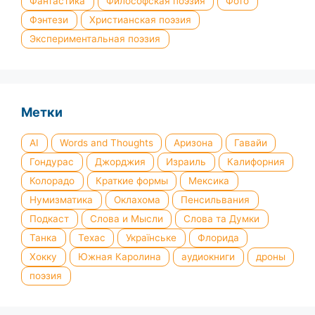
Фантастика
Философская поэзия
Фото
Фэнтези
Христианская поэзия
Экспериментальная поэзия
Метки
AI
Words and Thoughts
Аризона
Гавайи
Гондурас
Джорджия
Израиль
Калифорния
Колорадо
Краткие формы
Мексика
Нумизматика
Оклахома
Пенсильвания
Подкаст
Слова и Мысли
Слова та Думки
Танка
Техас
Українське
Флорида
Хокку
Южная Каролина
аудиокниги
дроны
поэзия