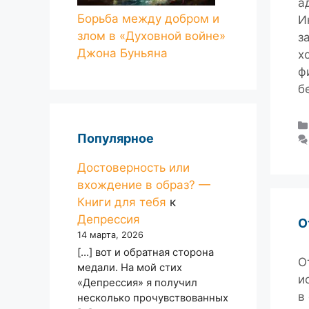
а
Борьба между добром и
И
злом в «Духовной войне»
з
Джона Буньяна
х
ф
б
Популярное
Достоверность или
вхождение в образ? —
Книги для тебя
к
Депрессия
О
14 марта, 2026
[…] вот и обратная сторона
О
медали. На мой стих
и
«Депрессия» я получил
в
несколько прочувствованных