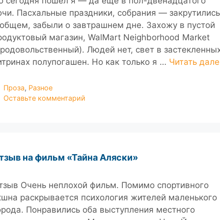
о сегодня пошел я — да еще в пол-двенадцатого
очи. Пасхальные праздники, собрания — закрутились
 общем, забыли о завтрашнем дне. Захожу в пустой
родуктовый магазин, WalMart Neighborhood Market
продовольственный). Людей нет, свет в застекленны
итринах полупогашен. Но как только я …
Читать дале
Рубрики
Проза
,
Разное
Оставьте комментарий
тзыв на фильм «Тайна Аляски»
тзыв Очень неплохой фильм. Помимо спортивного
кшна раскрывается психология жителей маленького
орода. Понравились оба выступления местного