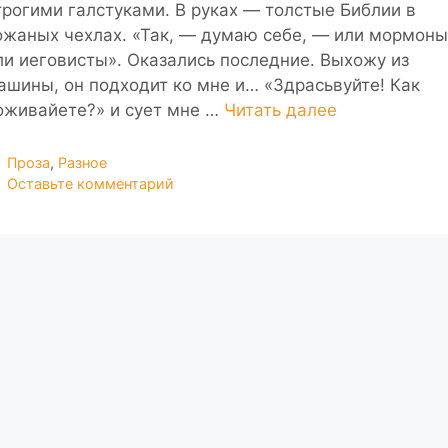
трогими галстуками. В руках — толстые Библии в
ожаных чехлах. «Так, — думаю себе, — или мормоны
ли иеговисты». Оказались последние. Выхожу из
ашины, он подходит ко мне и… «Здрасьвуйте! Как
оживайете?» и сует мне …
Читать далее
Рубрики
Проза
,
Разное
Оставьте комментарий