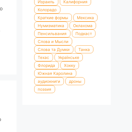
Израиль
Калифорния
о
Колорадо
Краткие формы
Мексика
Нумизматика
Оклахома
о
Пенсильвания
Подкаст
Слова и Мысли
Слова та Думки
Танка
Техас
Українське
Флорида
Хокку
Южная Каролина
аудиокниги
дроны
поэзия
о