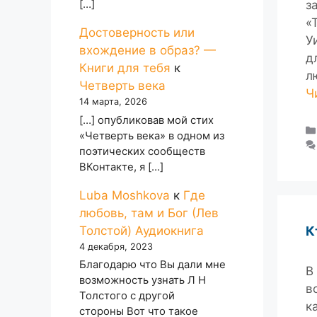
з
[…]
«
Достоверность или
У
вхождение в образ? —
д
Книги для тебя
к
л
Четверть века
Ч
14 марта, 2026
[…] опубликовав мой стих
«Четверть века» в одном из
поэтических сообществ
ВКонтакте, я […]
Luba Moshkova
к
Где
любовь, там и Бог (Лев
К
Толстой) Аудиокнига
4 декабря, 2023
Благодарю что Вы дали мне
В
возможность узнать Л Н
в
Толстого с другой
к
стороны Вот что такое