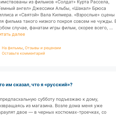
аимствованы из фильмов «Солдат» Курта Рассела,
Темный ангел» Джессики Альбы, «Шакал» Брюса
иллиса и «Святой» Вала Килмера. «Взрослые» сцены
ля фильма такого низкого покроя совсем не чужды. 
юбом случае, фанатам игры фильм, скорее всего, …
итать далее
Рубрики
На фильмы
,
Отзывы и рецензии
Оставьте комментарий
то им сказал, что я «русский»?
 предпасхальную субботу подъезжаю к дому,
озвращаясь из магазина. Возле дома меня уже
араулят двое — в черных костюмах-троечках, со