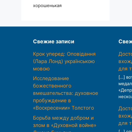
хорошенькая
Свежие записи
Свеж
Крок уперед: Оповідання
Дост
(Лара Лонд) українською
вхож
мовою
для 
[…] во
Исследование
медал
божественного
«Депр
вмешательства: духовное
неско
пробуждение в
«Воскресении» Толстого
Дост
вхож
Борьба между добром и
для 
злом в «Духовной войне»
[…] о