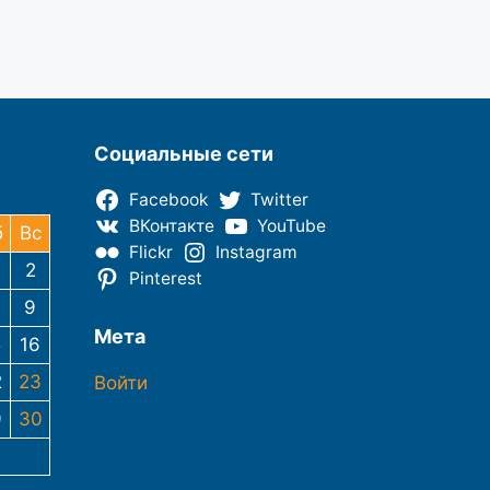
Социальные сети
Facebook
Twitter
ВКонтакте
YouTube
б
Вс
Flickr
Instagram
2
Pinterest
9
Мета
5
16
2
23
Войти
9
30