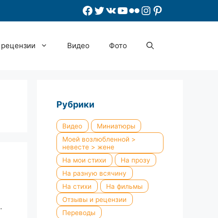
Facebook
Twitter
ВКонтакте
YouTube
Flickr
Instagram
Pinterest
 рецензии
Видео
Фото
Рубрики
Видео
Миниатюры
Моей возлюбленной >
невесте > жене
На мои стихи
На прозу
На разную всячину
На стихи
На фильмы
Отзывы и рецензии
.
Переводы