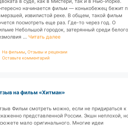
двоката в суде, как в Мистери, так и в Нью-Йорке.
нтересно начинается фильм — конькобежец бежит п
амерзшей, извилистой реке. В общем, такой фильм
очется посмотреть еще раз. Где-то через год. О
ильме Небольшой городок, затерянный среди белог
езмолвия …
Читать далее
Рубрики
На фильмы
,
Отзывы и рецензии
Оставьте комментарий
тзыв на фильм «Хитман»
тзыв Фильм смотреть можно, если не придираться к
скаженно представленной России. Экшн неплохой, н
 сюжете мало оригинального. Многие идеи