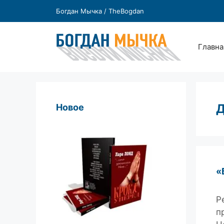
Перейти
Богдан Мычка / TheBogdan
к
содержимому
Главна
Д
Новое
«
Р
п