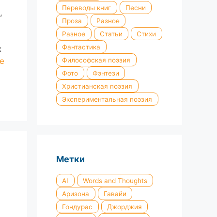
Переводы книг
Песни
,
Проза
Разное
Разное
Статьи
Стихи
Фантастика
х
Философская поэзия
е
Фото
Фэнтези
Христианская поэзия
Экспериментальная поэзия
Метки
AI
Words and Thoughts
Аризона
Гавайи
Гондурас
Джорджия