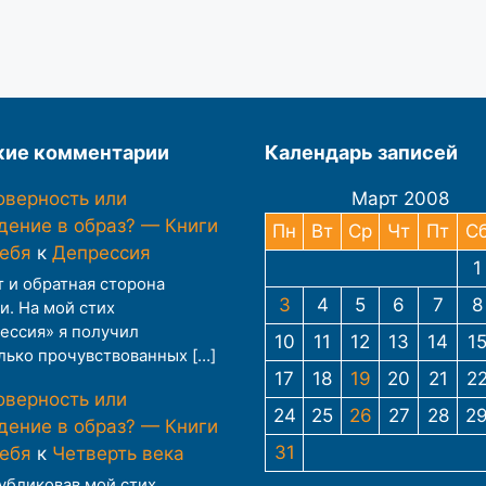
ие комментарии
Календарь записей
оверность или
Март 2008
дение в образ? — Книги
Пн
Вт
Ср
Чт
Пт
С
тебя
к
Депрессия
1
т и обратная сторона
3
4
5
6
7
8
и. На мой стих
ессия» я получил
10
11
12
13
14
1
лько прочувствованных […]
17
18
19
20
21
2
оверность или
24
25
26
27
28
2
дение в образ? — Книги
31
тебя
к
Четверть века
публиковав мой стих