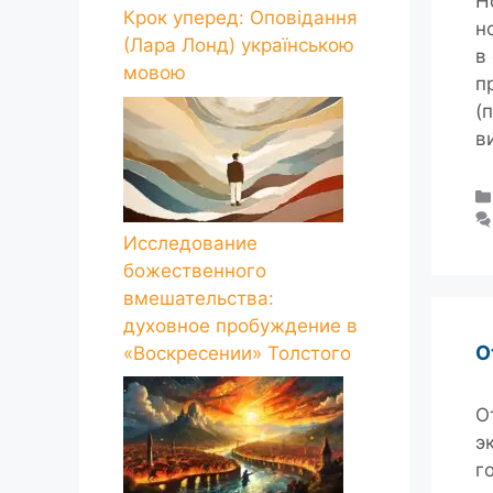
Н
Крок уперед: Оповідання
н
(Лара Лонд) українською
в
мовою
п
(
в
Исследование
божественного
вмешательства:
духовное пробуждение в
О
«Воскресении» Толстого
О
э
г