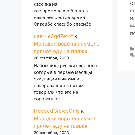
с
кассика на
к
все времена особенно в
наше непростое время
и
Спасибо спасибо спасибо
м
п
user-ie3gd7et4f
к
Молодая ворона неумело
прячет еду на пляже
20 сентября, 2023
Напомнила русских военных
которые в первые месяцы
оккупации вывозили
наворованное а потом
говорили что это не
ворованное
HoodedCrowsOnly
к
Молодая ворона неумело
прячет еду на пляже
20 сентября, 2023