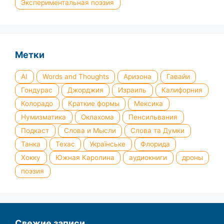
Экспериментальная поэзия
Метки
AI
Words and Thoughts
Аризона
Гавайи
Гондурас
Джорджия
Израиль
Калифорния
Колорадо
Краткие формы
Мексика
Нумизматика
Оклахома
Пенсильвания
Подкаст
Слова и Мысли
Слова та Думки
Танка
Техас
Українське
Флорида
Хокку
Южная Каролина
аудиокниги
дроны
поэзия
Свежие записи