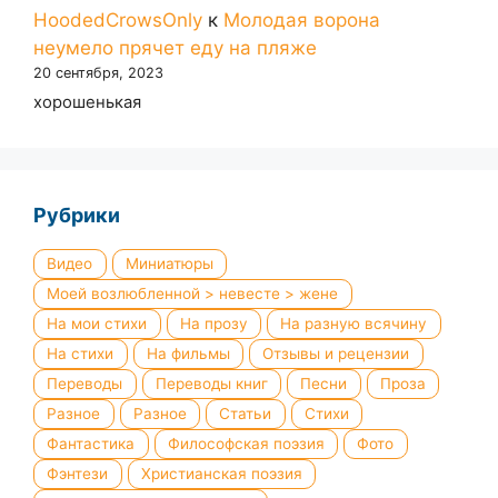
HoodedCrowsOnly
к
Молодая ворона
неумело прячет еду на пляже
20 сентября, 2023
хорошенькая
Рубрики
Видео
Миниатюры
Моей возлюбленной > невесте > жене
На мои стихи
На прозу
На разную всячину
На стихи
На фильмы
Отзывы и рецензии
Переводы
Переводы книг
Песни
Проза
Разное
Разное
Статьи
Стихи
Фантастика
Философская поэзия
Фото
Фэнтези
Христианская поэзия