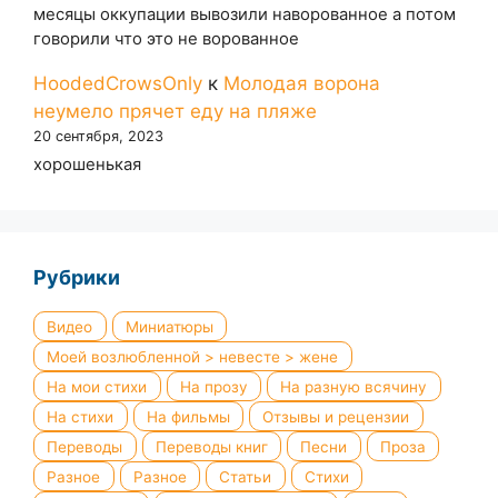
месяцы оккупации вывозили наворованное а потом
говорили что это не ворованное
HoodedCrowsOnly
к
Молодая ворона
неумело прячет еду на пляже
20 сентября, 2023
хорошенькая
Рубрики
Видео
Миниатюры
Моей возлюбленной > невесте > жене
На мои стихи
На прозу
На разную всячину
На стихи
На фильмы
Отзывы и рецензии
Переводы
Переводы книг
Песни
Проза
Разное
Разное
Статьи
Стихи