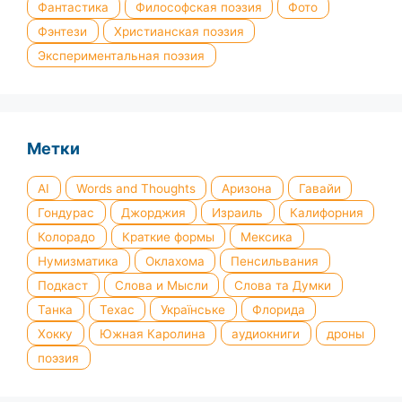
Фантастика
Философская поэзия
Фото
Фэнтези
Христианская поэзия
Экспериментальная поэзия
Метки
AI
Words and Thoughts
Аризона
Гавайи
Гондурас
Джорджия
Израиль
Калифорния
Колорадо
Краткие формы
Мексика
Нумизматика
Оклахома
Пенсильвания
Подкаст
Слова и Мысли
Слова та Думки
Танка
Техас
Українське
Флорида
Хокку
Южная Каролина
аудиокниги
дроны
поэзия