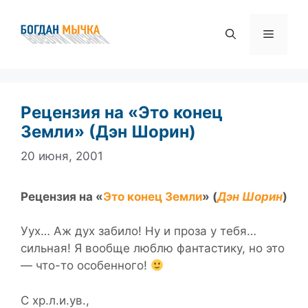
Перейти
к
Меню
содержимому
Рецензия на «Это конец
Земли» (Дэн Шорин)
20 июня, 2001
Рецензия на «
Это конец Земли
» (
Дэн Шорин
)
Уух… Аж дух забило! Ну и проза у тебя…
сильная! Я вообще люблю фантастику, но это
— что-то особенного!
С хр.л.и.ув.,