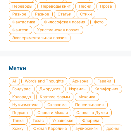
Переводы
Переводы книг
Песни
Проза
Разное
Разное
Статьи
Стихи
Фантастика
Философская поэзия
Фото
Фэнтези
Христианская поэзия
Экспериментальная поэзия
Метки
AI
Words and Thoughts
Аризона
Гавайи
Гондурас
Джорджия
Израиль
Калифорния
Колорадо
Краткие формы
Мексика
Нумизматика
Оклахома
Пенсильвания
Подкаст
Слова и Мысли
Слова та Думки
Танка
Техас
Українське
Флорида
Хокку
Южная Каролина
аудиокниги
дроны