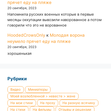
прячет еду на пляже
20 сентября, 2023
Напомнила русских военных которые в первые
месяцы оккупации вывозили наворованное а потом
говорили что это не ворованное
HoodedCrowsOnly
к
Молодая ворона
неумело прячет еду на пляже
20 сентября, 2023
хорошенькая
Рубрики
Видео
Миниатюры
Моей возлюбленной > невесте > жене
На мои стихи
На прозу
На разную всячину
На стихи
На фильмы
Отзывы и рецензии