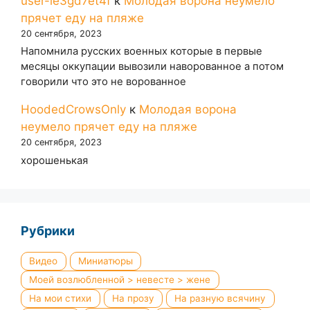
user-ie3gd7et4f
к
Молодая ворона неумело
прячет еду на пляже
20 сентября, 2023
Напомнила русских военных которые в первые
месяцы оккупации вывозили наворованное а потом
говорили что это не ворованное
HoodedCrowsOnly
к
Молодая ворона
неумело прячет еду на пляже
20 сентября, 2023
хорошенькая
Рубрики
Видео
Миниатюры
Моей возлюбленной > невесте > жене
На мои стихи
На прозу
На разную всячину