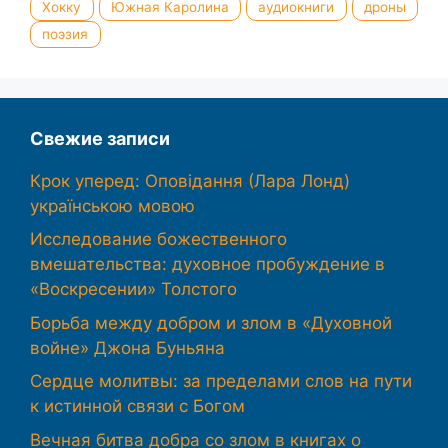
Хокку
Южная Каролина
аудиокниги
дроны
поэзия
Свежие записи
Крок уперед: Оповідання (Лара Лонд)
українською мовою
Исследование божественного
вмешательства: духовное пробуждение в
«Воскресении» Толстого
Борьба между добром и злом в «Духовной
войне» Джона Буньяна
Сердце молитвы: за пределами слов на пути
к истинной связи с Богом
Вечная битва добра со злом в книгах о