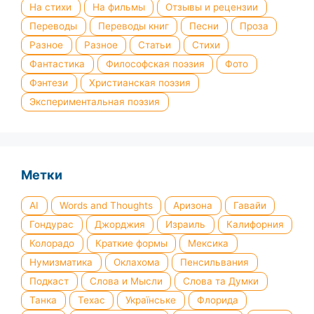
На стихи
На фильмы
Отзывы и рецензии
Переводы
Переводы книг
Песни
Проза
Разное
Разное
Статьи
Стихи
Фантастика
Философская поэзия
Фото
Фэнтези
Христианская поэзия
Экспериментальная поэзия
Метки
AI
Words and Thoughts
Аризона
Гавайи
Гондурас
Джорджия
Израиль
Калифорния
Колорадо
Краткие формы
Мексика
Нумизматика
Оклахома
Пенсильвания
Подкаст
Слова и Мысли
Слова та Думки
Танка
Техас
Українське
Флорида