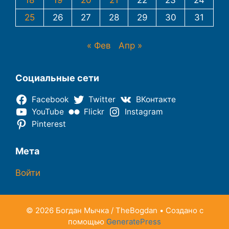
25
26
27
28
29
30
31
« Фев
Апр »
Социальные сети
Facebook
Twitter
ВКонтакте
YouTube
Flickr
Instagram
Pinterest
Мета
Войти
© 2026 Богдан Мычка / TheBogdan
• Создано с
помощью
GeneratePress