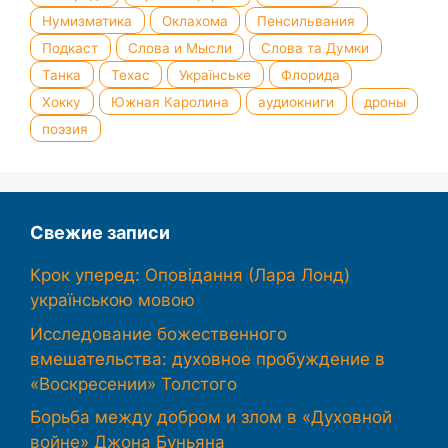
Нумизматика
Оклахома
Пенсильвания
Подкаст
Слова и Мысли
Слова та Думки
Танка
Техас
Українське
Флорида
Хокку
Южная Каролина
аудиокниги
дроны
поэзия
Свежие записи
Крок уперед: Оповідання (Лара Лонд)
українською мовою
Исследование божественного
вмешательства: духовное пробуждение в
«Воскресении» Толстого
Борьба между добром и злом в «Духовной
войне» Джона Буньяна