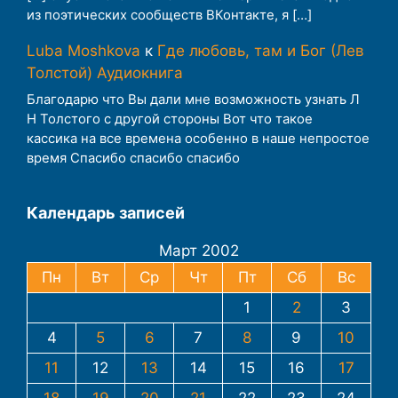
из поэтических сообществ ВКонтакте, я […]
Luba Moshkova
к
Где любовь, там и Бог (Лев
Толстой) Аудиокнига
Благодарю что Вы дали мне возможность узнать Л
Н Толстого с другой стороны Вот что такое
кассика на все времена особенно в наше непростое
время Спасибо спасибо спасибо
Календарь записей
Март 2002
Пн
Вт
Ср
Чт
Пт
Сб
Вс
1
2
3
4
5
6
7
8
9
10
11
12
13
14
15
16
17
18
19
20
21
22
23
24