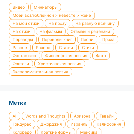
Видео
Миниатюры
Моей возлюбленной > невесте > жене
На мои стихи
На прозу
На разную всячину
На стихи
На фильмы
Отзывы и рецензии
Переводы
Переводы книг
Песни
Проза
Разное
Разное
Статьи
Стихи
Фантастика
Философская поэзия
Фото
Фэнтези
Христианская поэзия
Экспериментальная поэзия
Метки
AI
Words and Thoughts
Аризона
Гавайи
Гондурас
Джорджия
Израиль
Калифорния
Колорадо
Краткие формы
Мексика