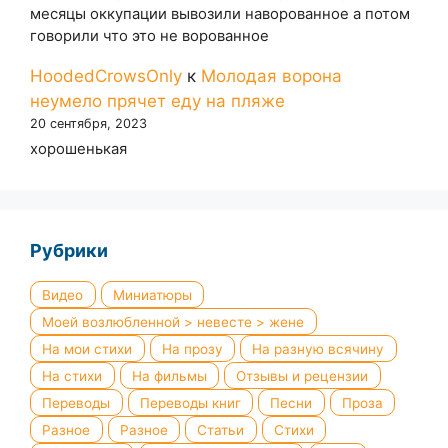
месяцы оккупации вывозили наворованное а потом
говорили что это не ворованное
HoodedCrowsOnly
к
Молодая ворона
неумело прячет еду на пляже
20 сентября, 2023
хорошенькая
Рубрики
Видео
Миниатюры
Моей возлюбленной > невесте > жене
На мои стихи
На прозу
На разную всячину
На стихи
На фильмы
Отзывы и рецензии
Переводы
Переводы книг
Песни
Проза
Разное
Разное
Статьи
Стихи