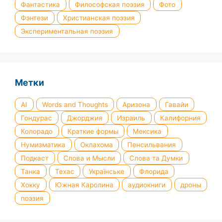
Фантастика
Философская поэзия
Фото
Фэнтези
Христианская поэзия
Экспериментальная поэзия
Метки
AI
Words and Thoughts
Аризона
Гавайи
Гондурас
Джорджия
Израиль
Калифорния
Колорадо
Краткие формы
Мексика
Нумизматика
Оклахома
Пенсильвания
Подкаст
Слова и Мысли
Слова та Думки
Танка
Техас
Українське
Флорида
Хокку
Южная Каролина
аудиокниги
дроны
поэзия